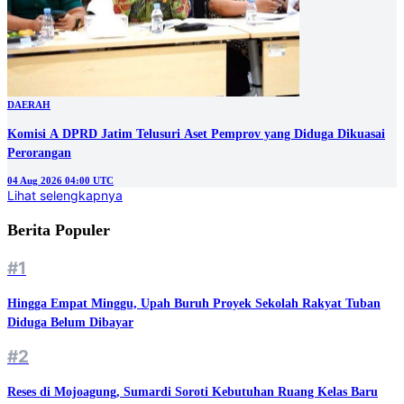
DAERAH
Komisi A DPRD Jatim Telusuri Aset Pemprov yang Diduga Dikuasai
Perorangan
04 Aug 2026 04:00 UTC
Lihat selengkapnya
Berita Populer
#1
Hingga Empat Minggu, Upah Buruh Proyek Sekolah Rakyat Tuban
Diduga Belum Dibayar
#2
Reses di Mojoagung, Sumardi Soroti Kebutuhan Ruang Kelas Baru