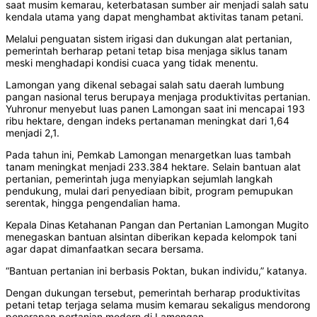
saat musim kemarau, keterbatasan sumber air menjadi salah satu
kendala utama yang dapat menghambat aktivitas tanam petani.
Melalui penguatan sistem irigasi dan dukungan alat pertanian,
pemerintah berharap petani tetap bisa menjaga siklus tanam
meski menghadapi kondisi cuaca yang tidak menentu.
Lamongan yang dikenal sebagai salah satu daerah lumbung
pangan nasional terus berupaya menjaga produktivitas pertanian.
Yuhronur menyebut luas panen Lamongan saat ini mencapai 193
ribu hektare, dengan indeks pertanaman meningkat dari 1,64
menjadi 2,1.
Pada tahun ini, Pemkab Lamongan menargetkan luas tambah
tanam meningkat menjadi 233.384 hektare. Selain bantuan alat
pertanian, pemerintah juga menyiapkan sejumlah langkah
pendukung, mulai dari penyediaan bibit, program pemupukan
serentak, hingga pengendalian hama.
Kepala Dinas Ketahanan Pangan dan Pertanian Lamongan Mugito
menegaskan bantuan alsintan diberikan kepada kelompok tani
agar dapat dimanfaatkan secara bersama.
“Bantuan pertanian ini berbasis Poktan, bukan individu,” katanya.
Dengan dukungan tersebut, pemerintah berharap produktivitas
petani tetap terjaga selama musim kemarau sekaligus mendorong
penerapan pertanian modern di Lamongan.