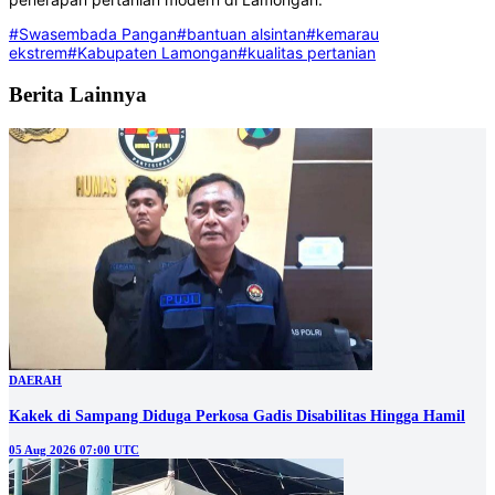
#Swasembada Pangan
#bantuan alsintan
#kemarau
ekstrem
#Kabupaten Lamongan
#kualitas pertanian
Berita Lainnya
DAERAH
Kakek di Sampang Diduga Perkosa Gadis Disabilitas Hingga Hamil
05 Aug 2026 07:00 UTC