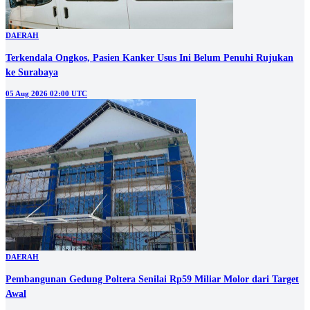
DAERAH
Terkendala Ongkos, Pasien Kanker Usus Ini Belum Penuhi Rujukan
ke Surabaya
05 Aug 2026 02:00 UTC
DAERAH
Pembangunan Gedung Poltera Senilai Rp59 Miliar Molor dari Target
Awal