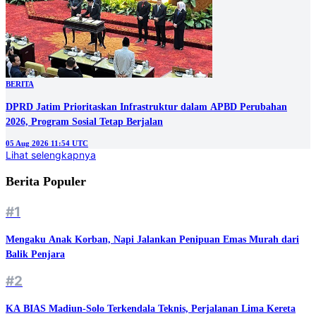
BERITA
DPRD Jatim Prioritaskan Infrastruktur dalam APBD Perubahan
2026, Program Sosial Tetap Berjalan
05 Aug 2026 11:54 UTC
Lihat selengkapnya
Berita Populer
#1
Mengaku Anak Korban, Napi Jalankan Penipuan Emas Murah dari
Balik Penjara
#2
KA BIAS Madiun-Solo Terkendala Teknis, Perjalanan Lima Kereta