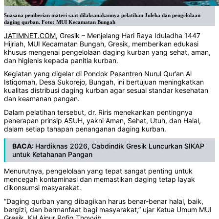
Suasana pemberian materi saat dilaksanakannya pelatihan Juleha dan pengelolaan
daging qurban. Foto: MUI Kecamatan Bungah
JATIMNET.COM
, Gresik – Menjelang Hari Raya Iduladha 1447
Hijriah, MUI Kecamatan Bungah, Gresik, memberikan edukasi
khusus mengenai pengelolaan daging kurban yang sehat, aman,
dan higienis kepada panitia kurban.
Kegiatan yang digelar di Pondok Pesantren Nurul Qur’an Al
Istiqomah, Desa Sukorejo, Bungah, ini bertujuan meningkatkan
kualitas distribusi daging kurban agar sesuai standar kesehatan
dan keamanan pangan.
Dalam pelatihan tersebut, dr. Riris menekankan pentingnya
penerapan prinsip ASUH, yakni Aman, Sehat, Utuh, dan Halal,
dalam setiap tahapan penanganan daging kurban.
BACA:
Hardiknas 2026, Cabdindik Gresik Luncurkan SIKAP
untuk Ketahanan Pangan
Menurutnya, pengelolaan yang tepat sangat penting untuk
mencegah kontaminasi dan memastikan daging tetap layak
dikonsumsi masyarakat.
“Daging qurban yang dibagikan harus benar-benar halal, baik,
bergizi, dan bermanfaat bagi masyarakat,” ujar Ketua Umum MUI
Gresik, KH Ainur Rofiq Thoyyib.