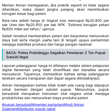
Mentan Amran menegaskan, jika praktik seperti ini tidak segera
dihentikan, maka dalam jangka panjang akan menimbulkan
kerugian besar bagi petani.
Rata-rata selisih harga di tingkat kios mencapai Rp20.800 per
sak Urea dan Rp20.950 per sak NPK. “Estimasi kerugian petani
Rp600 miliar per tahun,” ujarnya.
Selisih tersebut memberatkan petani dan berpotensi menurunkan
daya beli serta margin usaha tani di tengah upaya pemerintah
menjaga stabilitas produksi dan harga pangan nasional.
BACA: Polres Probolinggo Gagalkan Peredaran 2 Ton Pupuk
Subsidi Ilegal
Laporan pelanggaran harga ini dihimpun melalui sistem pelaporan
digital Kementan yang telah diverifikasi dan dianalisis secara
menyeluruh. Tujuannya, memastikan bahwa setiap pelanggaran
terekam secara transparan dan dapat segera ditindaklanjuti.
Amran menegaskan bahwa tidak boleh ada ruang bagi siapapun
untuk bermain dengan subsidi pupuk. Menurutnya, pupuk
bersubsidi merupakan instrumen vital negara untuk menjaga
produktivitas dan menurunkan biaya produksi petani.
#pupuk bersubsidi
#menteri pertanian
#Andi Amran
Sulaiman
#distibutor pupuk nakal