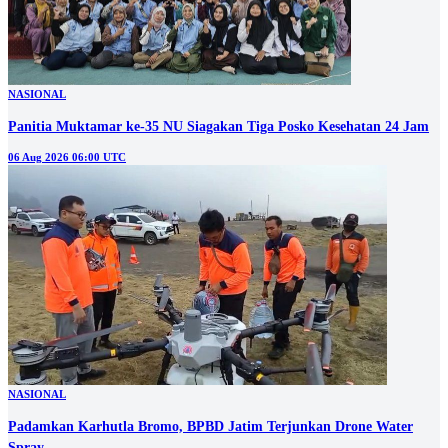
NASIONAL
Panitia Muktamar ke-35 NU Siagakan Tiga Posko Kesehatan 24 Jam
06 Aug 2026 06:00 UTC
NASIONAL
Padamkan Karhutla Bromo, BPBD Jatim Terjunkan Drone Water
Spray