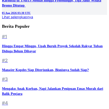
Karhutla di TNBTS Meluas hingga Probolinggo, Tiga Jalur Wisata
05 Aug 2026 03:30 UTC
Lihat selengkapnya
Berita Populer
#1
Hingga Empat Minggu, Upah Buruh Proyek Sekolah Rakyat Tuban
Diduga Belum Dibayar
#2
Manajer Kopdes Siap Diterjunkan, Bisnisnya Sudah Siap?
#3
Mengaku Anak Korban, Napi Jalankan Penipuan Emas Murah dari
Balik Penjara
#4