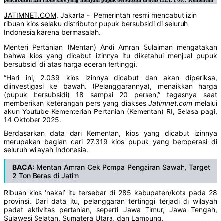
pencabutan izin ribus kios yang menjual pupuk bersubsidi di atas HET. Foto: Kementan
JATIMNET.COM
, Jakarta - Pemerintah resmi mencabut izin
ribuan kios selaku distributor pupuk bersubsidi di seluruh
Indonesia karena bermasalah.
Menteri Pertanian (Mentan) Andi Amran Sulaiman mengatakan
bahwa kios yang dicabut izinnya itu diketahui menjual pupuk
bersubsidi di atas harga eceran tertinggi.
“Hari ini, 2.039 kios izinnya dicabut dan akan diperiksa,
diinvestigasi ke bawah. (Pelanggarannya), menaikkan harga
(pupuk bersubsidi) 18 sampai 20 persen,” tegasnya saat
memberikan keterangan pers yang diakses
Jatimnet.com
melalui
akun Youtube Kementerian Pertanian (Kementan) RI, Selasa pagi,
14 Oktober 2025.
Berdasarkan data dari Kementan, kios yang dicabut izinnya
merupakan bagian dari 27.319 kios pupuk yang beroperasi di
seluruh wilayah Indonesia.
BACA:
Mentan Amran Cek Pompa Pengairan Sawah, Target
2 Ton Beras di Jatim
Ribuan kios ‘nakal’ itu tersebar di 285 kabupaten/kota pada 28
provinsi. Dari data itu, pelanggaran tertinggi terjadi di wilayah
padat aktivitas pertanian, seperti Jawa Timur, Jawa Tengah,
Sulawesi Selatan, Sumatera Utara, dan Lampung.