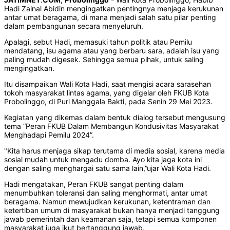
Hadi Zainal Abidin mengingatkan pentingnya menjaga kerukunan
antar umat beragama, di mana menjadi salah satu pilar penting
dalam pembangunan secara menyeluruh.
Apalagi, sebut Hadi, memasuki tahun politik atau Pemilu
mendatang, isu agama atau yang berbaru sara, adalah isu yang
paling mudah digesek. Sehingga semua pihak, untuk saling
mengingatkan.
Itu disampaikan Wali Kota Hadi, saat mengisi acara sarasehan
tokoh masyarakat lintas agama, yang digelar oleh FKUB Kota
Probolinggo, di Puri Manggala Bakti, pada Senin 29 Mei 2023.
Kegiatan yang dikemas dalam bentuk dialog tersebut mengusung
tema “Peran FKUB Dalam Membangun Kondusivitas Masyarakat
Menghadapi Pemilu 2024”.
"Kita harus menjaga sikap terutama di media sosial, karena media
sosial mudah untuk mengadu domba. Ayo kita jaga kota ini
dengan saling menghargai satu sama lain,”ujar Wali Kota Hadi.
Hadi mengatakan, Peran FKUB sangat penting dalam
menumbuhkan toleransi dan saling menghormati, antar umat
beragama. Namun mewujudkan kerukunan, ketentraman dan
ketertiban umum di masyarakat bukan hanya menjadi tanggung
jawab pemerintah dan keamanan saja, tetapi semua komponen
masyarakat juga ikut bertanggung jawab.