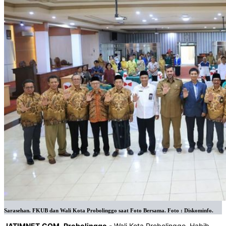
Sarasehan. FKUB dan Wali Kota Probolinggo saat Foto Bersama. Foto : Diskominfo.
JATIMNET
.
COM
,
Probolinggo
- Wali Kota Probolinggo, Habib