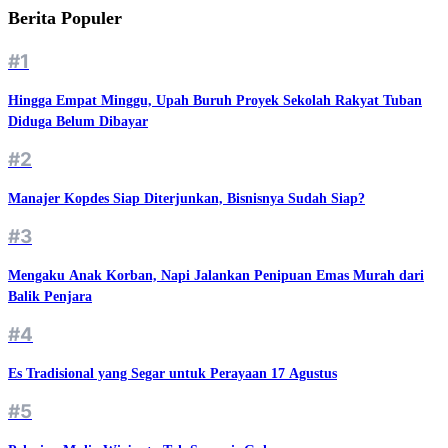
Berita Populer
#1
Hingga Empat Minggu, Upah Buruh Proyek Sekolah Rakyat Tuban
Diduga Belum Dibayar
#2
Manajer Kopdes Siap Diterjunkan, Bisnisnya Sudah Siap?
#3
Mengaku Anak Korban, Napi Jalankan Penipuan Emas Murah dari
Balik Penjara
#4
Es Tradisional yang Segar untuk Perayaan 17 Agustus
#5