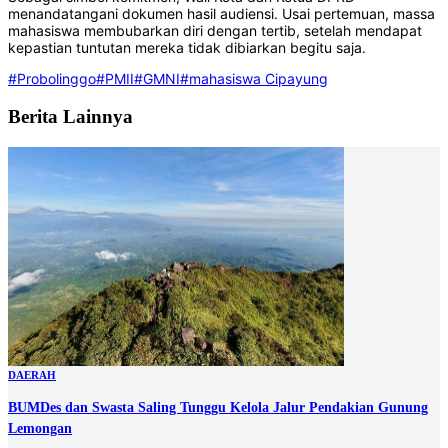
menandatangani dokumen hasil audiensi. Usai pertemuan, massa
mahasiswa membubarkan diri dengan tertib, setelah mendapat
kepastian tuntutan mereka tidak dibiarkan begitu saja.‎
#Probolinggo
#PMII
#GMNI
#mahasiswa Cipayung
Berita Lainnya
DAERAH
BUMDes dan Swasta Saling Tunggu Kelola Jalur Pendakian Gunung
Lemongan