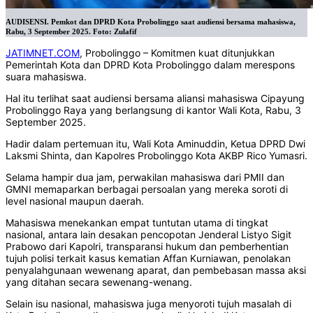
AUDISENSI. Pemkot dan DPRD Kota Probolinggo saat audiensi bersama mahasiswa,
Rabu, 3 September 2025. Foto: Zulafif
JATIMNET.COM
, Probolinggo – Komitmen kuat ditunjukkan
Pemerintah Kota dan DPRD Kota Probolinggo dalam merespons
suara mahasiswa.
‎Hal itu terlihat saat audiensi bersama aliansi mahasiswa Cipayung
Probolinggo Raya yang berlangsung di kantor Wali Kota, Rabu, 3
September 2025.
‎Hadir dalam pertemuan itu, Wali Kota Aminuddin, Ketua DPRD Dwi
Laksmi Shinta, dan Kapolres Probolinggo Kota AKBP Rico Yumasri.
‎Selama hampir dua jam, perwakilan mahasiswa dari PMII dan
GMNI memaparkan berbagai persoalan yang mereka soroti di
level nasional maupun daerah.
‎Mahasiswa menekankan empat tuntutan utama di tingkat
nasional, antara lain desakan pencopotan Jenderal Listyo Sigit
Prabowo dari Kapolri, transparansi hukum dan pemberhentian
tujuh polisi terkait kasus kematian Affan Kurniawan, penolakan
penyalahgunaan wewenang aparat, dan pembebasan massa aksi
yang ditahan secara sewenang-wenang.
‎Selain isu nasional, mahasiswa juga menyoroti tujuh masalah di