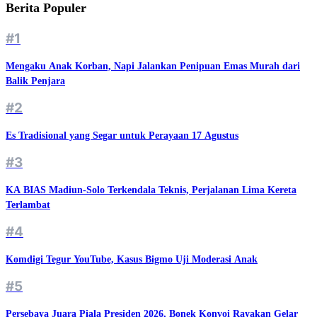
Berita Populer
#1
Mengaku Anak Korban, Napi Jalankan Penipuan Emas Murah dari
Balik Penjara
#2
Es Tradisional yang Segar untuk Perayaan 17 Agustus
#3
KA BIAS Madiun-Solo Terkendala Teknis, Perjalanan Lima Kereta
Terlambat
#4
Komdigi Tegur YouTube, Kasus Bigmo Uji Moderasi Anak
#5
Persebaya Juara Piala Presiden 2026, Bonek Konvoi Rayakan Gelar