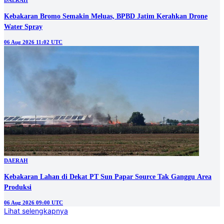
DAERAH
Kebakaran Bromo Semakin Meluas, BPBD Jatim Kerahkan Drone
Water Spray
06 Aug 2026 11:02 UTC
DAERAH
Kebakaran Lahan di Dekat PT Sun Papar Source Tak Ganggu Area
Produksi
06 Aug 2026 09:00 UTC
Lihat selengkapnya