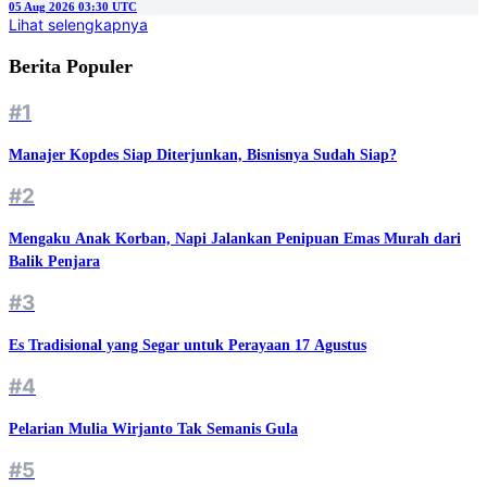
05 Aug 2026 03:30 UTC
Lihat selengkapnya
Berita Populer
#1
Manajer Kopdes Siap Diterjunkan, Bisnisnya Sudah Siap?
#2
Mengaku Anak Korban, Napi Jalankan Penipuan Emas Murah dari
Balik Penjara
#3
Es Tradisional yang Segar untuk Perayaan 17 Agustus
#4
Pelarian Mulia Wirjanto Tak Semanis Gula
#5