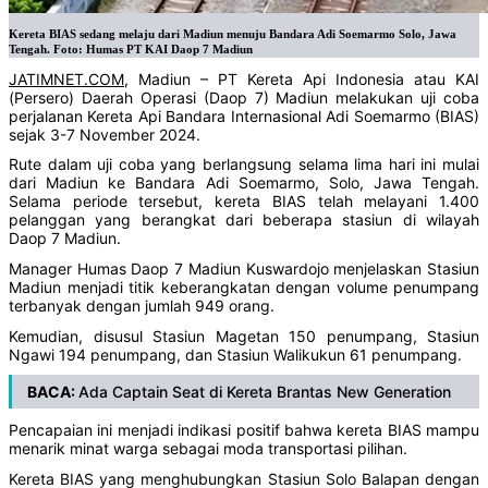
Kereta BIAS sedang melaju dari Madiun menuju Bandara Adi Soemarmo Solo, Jawa
Tengah. Foto: Humas PT KAI Daop 7 Madiun
JATIMNET.COM
, Madiun – PT Kereta Api Indonesia atau KAI
(Persero) Daerah Operasi (Daop 7) Madiun melakukan uji coba
perjalanan Kereta Api Bandara Internasional Adi Soemarmo (BIAS)
sejak 3-7 November 2024.
Rute dalam uji coba yang berlangsung selama lima hari ini mulai
dari Madiun ke Bandara Adi Soemarmo, Solo, Jawa Tengah.
Selama periode tersebut, kereta BIAS telah melayani 1.400
pelanggan yang berangkat dari beberapa stasiun di wilayah
Daop 7 Madiun.
Manager Humas Daop 7 Madiun Kuswardojo menjelaskan Stasiun
Madiun menjadi titik keberangkatan dengan volume penumpang
terbanyak dengan jumlah 949 orang.
Kemudian, disusul Stasiun Magetan 150 penumpang, Stasiun
Ngawi 194 penumpang, dan Stasiun Walikukun 61 penumpang.
BACA:
Ada Captain Seat di Kereta Brantas New Generation
Pencapaian ini menjadi indikasi positif bahwa kereta BIAS mampu
menarik minat warga sebagai moda transportasi pilihan.
Kereta BIAS yang menghubungkan Stasiun Solo Balapan dengan