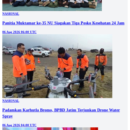
NASIONAL
Panitia Muktamar ke-35 NU Siagakan Tiga Posko Kesehatan 24 Jam
06 Aug 2026 06:00 UTC
NASIONAL
Padamkan Karhutla Bromo, BPBD Jatim Terjunkan Drone Water
Spray
06 Aug 2026 04:00 UTC