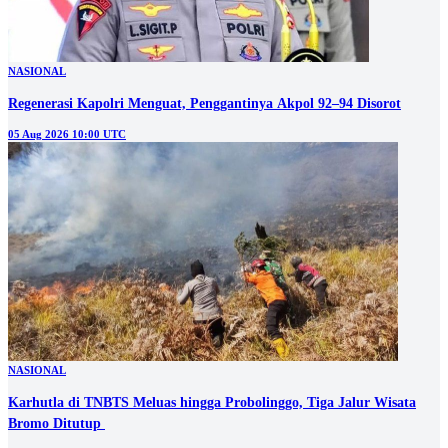
NASIONAL
Regenerasi Kapolri Menguat, Penggantinya Akpol 92–94 Disorot
05 Aug 2026 10:00 UTC
NASIONAL
Karhutla di TNBTS Meluas hingga Probolinggo, Tiga Jalur Wisata