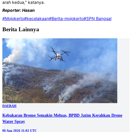
arah kedua," katanya.
Reporter: Hasan
#Mojokerto
#kecelakaan
#Berita-mojokerto
#SPN Bangsal
Berita Lainnya
DAERAH
Kebakaran Bromo Semakin Meluas, BPBD Jatim Kerahkan Drone
Water Spray
06 Aug 2026 11:02 UTC