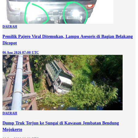
DAERAH
Pemilik Pajero Viral Ditemukan, Lampu Asesoris di Bagian Belakang
Dicopot
06 Aug 2026 07:00 UTC
DAERAH
Dump Truk Terjun ke Sungai di Kawasan Jembatan Bendung
Mojokerto