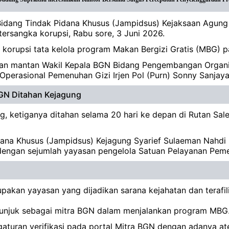
idang Tindak Pidana Khusus (Jampidsus) Kejaksaan Agung
ersangka korupsi, Rabu sore, 3 Juni 2026.
 korupsi tata kelola program Makan Bergizi Gratis (MBG)
an mantan Wakil Kepala BGN Bidang Pengembangan Organis
perasional Pemenuhan Gizi Irjen Pol (Purn) Sonny Sanjaya
BGN Ditahan Kejagung
g, ketiganya ditahan selama 20 hari ke depan di Rutan 
dana Khusus (Jampidsus) Kejagung Syarief Sulaeman Nahdi
si dengan sejumlah yayasan pengelola Satuan Pelayanan Pe
pakan yayasan yang dijadikan sarana kejahatan dan terafi
itunjuk sebagai mitra BGN dalam menjalankan program MBG
gaturan verifikasi pada portal Mitra BGN dengan adanya at