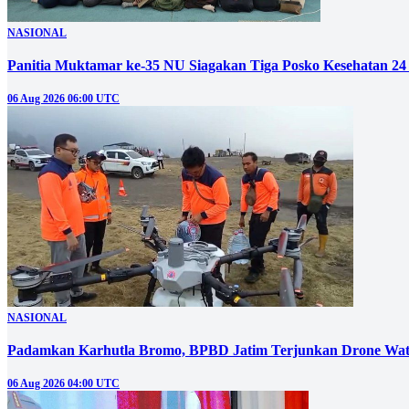
NASIONAL
Panitia Muktamar ke-35 NU Siagakan Tiga Posko Kesehatan 24
06 Aug 2026 06:00 UTC
NASIONAL
Padamkan Karhutla Bromo, BPBD Jatim Terjunkan Drone Wat
06 Aug 2026 04:00 UTC