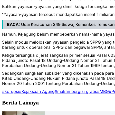
Bahkan yayasan-yayasan yang dimili ketiga tersangka mener
“Yayasan-yayasan tersebut mendapatkan insentif miliaran ru
BACA:
Usai Keracunan 349 Siswa, Kemenkes Temukan
Namun, Kejagung belum membeberkan nama-nama yayasan y
Selain modus meloloskan yayasan pengelola SPPG yang te
barang untuk operasional SPPG dan pegawai SPPG, antara lai
Ketiga tersangka dijerat sangkaan primer sesuai Pasal
Pidana juncto Pasal 18 Undang-Undang Nomor 31 Tahun 
Perubahan Undang-Undang Nomor 31 Tahun 1999 tentang 
Sedangkan sangkaan subsider yang dikenakan pada para 
Kitab Undang-Undang Hukum Pidana juncto Pasal 18 Un
Nomor 20 tahun 2001 tentang Perubahan Undang-Undang 
#korupsi
#Kejaksaan Agung
#makan bergizi gratis
#MBG
#P
Berita Lainnya