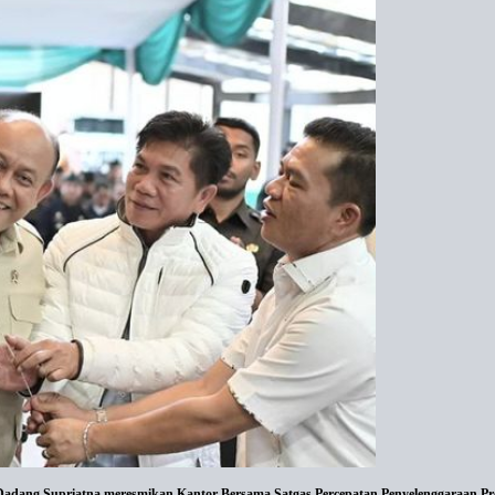
 Dadang Supriatna meresmikan Kantor Bersama Satgas Percepatan Penyelenggaraan