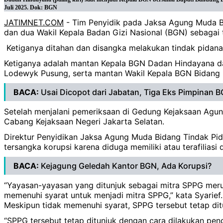
Juli 2025. Dok: BGN
JATIMNET.COM
- Tim Penyidik pada Jaksa Agung Muda B
dan dua Wakil Kepala Badan Gizi Nasional (BGN) sebagai t
Ketiganya ditahan dan disangka melakukan tindak pidana
Ketiganya adalah mantan Kepala BGN Dadan Hindayana d
Lodewyk Pusung, serta mantan Wakil Kepala BGN Bidang O
BACA:
Usai Dicopot dari Jabatan, Tiga Eks Pimpinan 
Setelah menjalani pemeriksaan di Gedung Kejaksaan Agun
Cabang Kejaksaan Negeri Jakarta Selatan.
Direktur Penyidikan Jaksa Agung Muda Bidang Tindak Pi
tersangka korupsi karena diduga memiliki atau terafilia
BACA:
Kejagung Geledah Kantor BGN, Ada Korupsi?
“Yayasan-yayasan yang ditunjuk sebagai mitra SPPG meru
memenuhi syarat untuk menjadi mitra SPPG,” kata Syarief.
Meskipun tidak memenuhi syarat, SPPG tersebut tetap d
“SPPG tersebut tetap ditunjuk dengan cara dilakukan pen