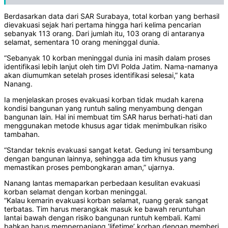
Berdasarkan data dari SAR Surabaya, total korban yang berhasil
dievakuasi sejak hari pertama hingga hari kelima pencarian
sebanyak 113 orang. Dari jumlah itu, 103 orang di antaranya
selamat, sementara 10 orang meninggal dunia.
“Sebanyak 10 korban meninggal dunia ini masih dalam proses
identifikasi lebih lanjut oleh tim DVI Polda Jatim. Nama-namanya
akan diumumkan setelah proses identifikasi selesai,” kata
Nanang.
Ia menjelaskan proses evakuasi korban tidak mudah karena
kondisi bangunan yang runtuh saling menyambung dengan
bangunan lain. Hal ini membuat tim SAR harus berhati-hati dan
menggunakan metode khusus agar tidak menimbulkan risiko
tambahan.
“Standar teknis evakuasi sangat ketat. Gedung ini tersambung
dengan bangunan lainnya, sehingga ada tim khusus yang
memastikan proses pembongkaran aman,” ujarnya.
Nanang lantas memaparkan perbedaan kesulitan evakuasi
korban selamat dengan korban meninggal.
“Kalau kemarin evakuasi korban selamat, ruang gerak sangat
terbatas. Tim harus merangkak masuk ke bawah reruntuhan
lantai bawah dengan risiko bangunan runtuh kembali. Kami
bahkan harus memperpanjang ‘lifetime’ korban dengan memberi