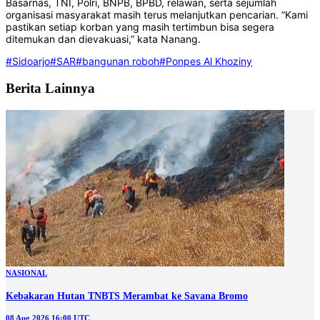
Basarnas, TNI, Polri, BNPB, BPBD, relawan, serta sejumlah
organisasi masyarakat masih terus melanjutkan pencarian. “Kami
pastikan setiap korban yang masih tertimbun bisa segera
ditemukan dan dievakuasi,” kata Nanang.
#Sidoarjo
#SAR
#bangunan roboh
#Ponpes Al Khoziny
Berita Lainnya
NASIONAL
Kebakaran Hutan TNBTS Merambat ke Savana Bromo
08 Aug 2026 16:00 UTC