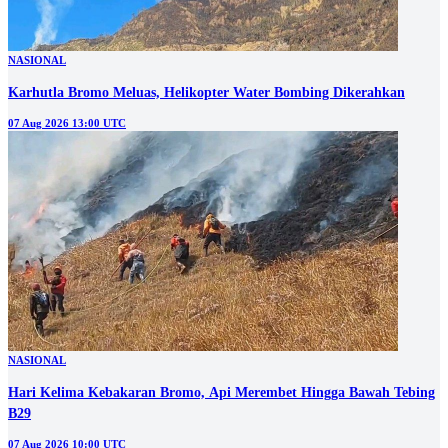
NASIONAL
Karhutla Bromo Meluas, Helikopter Water Bombing Dikerahkan
07 Aug 2026 13:00 UTC
NASIONAL
Hari Kelima Kebakaran Bromo, Api Merembet Hingga Bawah Tebing
B29
07 Aug 2026 10:00 UTC