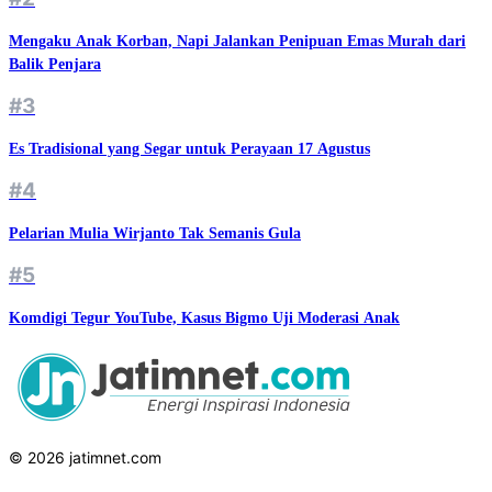
Mengaku Anak Korban, Napi Jalankan Penipuan Emas Murah dari
Balik Penjara
#3
Es Tradisional yang Segar untuk Perayaan 17 Agustus
#4
Pelarian Mulia Wirjanto Tak Semanis Gula
#5
Komdigi Tegur YouTube, Kasus Bigmo Uji Moderasi Anak
© 2026 jatimnet.com