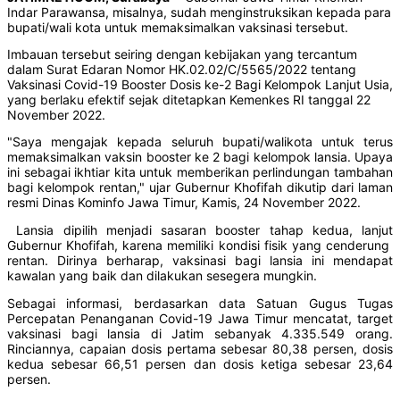
Indar Parawansa, misalnya, sudah menginstruksikan kepada para
bupati/wali kota untuk memaksimalkan vaksinasi tersebut.
Imbauan tersebut seiring dengan kebijakan yang tercantum
dalam Surat Edaran Nomor HK.02.02/C/5565/2022 tentang
Vaksinasi Covid-19 Booster Dosis ke-2 Bagi Kelompok Lanjut Usia,
yang berlaku efektif sejak ditetapkan Kemenkes RI tanggal 22
November 2022.
"Saya mengajak kepada seluruh bupati/walikota untuk terus
memaksimalkan vaksin booster ke 2 bagi kelompok lansia. Upaya
ini sebagai ikhtiar kita untuk memberikan perlindungan tambahan
bagi kelompok rentan," ujar Gubernur Khofifah dikutip dari laman
resmi Dinas Kominfo Jawa Timur, Kamis, 24 November 2022.
Lansia dipilih menjadi sasaran booster tahap kedua, lanjut
Gubernur Khofifah, karena memiliki kondisi fisik yang cenderung
rentan. Dirinya berharap, vaksinasi bagi lansia ini mendapat
kawalan yang baik dan dilakukan sesegera mungkin.
Sebagai informasi, berdasarkan data Satuan Gugus Tugas
Percepatan Penanganan Covid-19 Jawa Timur mencatat, target
vaksinasi bagi lansia di Jatim sebanyak 4.335.549 orang.
Rinciannya, capaian dosis pertama sebesar 80,38 persen, dosis
kedua sebesar 66,51 persen dan dosis ketiga sebesar 23,64
persen.