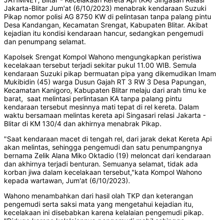
Jakarta-Blitar Jum'at (6/10/2023) menabrak kendaraan Suzuki
Pikap nomor polisi AG 8750 KW di pelintasan tanpa palang pintu
Desa Kandangan, Kecamatan Srengat, Kabupaten Blitar. Akibat
kejadian itu kondisi kendaraan hancur, sedangkan pengemudi
dan penumpang selamat.
Kapolsek Srengat Kompol Wahono mengungkapkan peristiwa
kecelakaan tersebut terjadi sekitar pukul 11.00 WIB. Semula
kendaraan Suzuki pikap bermuatan pipa yang dikemudikan Imam
Mukibidin (45) warga Dusun Gajah RT 3 RW 3 Desa Papungan,
Kecamatan Kanigoro, Kabupaten Blitar melaju dari arah timu ke
barat, saat melintasi perlintasan KA tanpa palang pintu
kendaraan tersebut mesinnya mati tepat di rel kereta. Dalam
waktu bersamaan melintas kereta api Singasari relasi Jakarta -
Blitar di KM 130/4 dan akhirnya menabrak Pikap.
"Saat kendaraan macet di tengah rel, dari jarak dekat Kereta Api
akan melintas, sehingga pengemudi dan satu penumpangnya
bernama Zelik Alana Miko Oktadio (19) meloncat dari kendaraan
dan akhirnya terjadi benturan. Semuanya selamat, tidak ada
korban jiwa dalam kecelakaan tersebut,"kata Kompol Wahono
kepada wartawan, Jum'at (6/10/2023).
Wahono menambahkan dari hasil olah TKP dan keterangan
pengemudi serta saksi mata yang mengetahui kejadian itu,
kecelakaan ini disebabkan karena kelalaian pengemudi pikap.