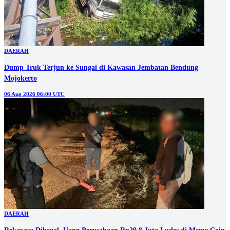
DAERAH
Dump Truk Terjun ke Sungai di Kawasan Jembatan Bendung
Mojokerto
06 Aug 2026 06:00 UTC
DAERAH