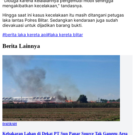
"Diduga karena kelalaiannya pengemudi mobil sehingga
mengakibatkan kecelakaan," tandasnya.
Hingga saat ini kasus kecelakaan itu masih ditangani petugas
laka lantas Polres Blitar. Sedangkan kendaraan juga sudah
dievakuasi untuk dijadikan barang bukti.
#berita laka kereta api
#laka kereta blitar
Berita Lainnya
DAERAH
Kebakaran Lahan di Dekat PT Sun Papar Source Tak Ganggu Area