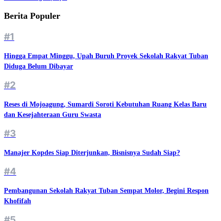
Berita Populer
#1
Hingga Empat Minggu, Upah Buruh Proyek Sekolah Rakyat Tuban
Diduga Belum Dibayar
#2
Reses di Mojoagung, Sumardi Soroti Kebutuhan Ruang Kelas Baru
dan Kesejahteraan Guru Swasta
#3
Manajer Kopdes Siap Diterjunkan, Bisnisnya Sudah Siap?
#4
Pembangunan Sekolah Rakyat Tuban Sempat Molor, Begini Respon
Khofifah
#5