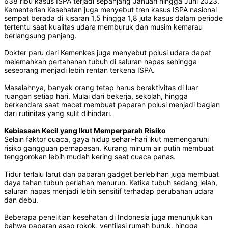
638 ribu kasus ISPA terjadi sepanjang Januari hingga Juni 2023.
Kementerian Kesehatan juga menyebut tren kasus ISPA nasional
sempat berada di kisaran 1,5 hingga 1,8 juta kasus dalam periode
tertentu saat kualitas udara memburuk dan musim kemarau
berlangsung panjang.
Dokter paru dari Kemenkes juga menyebut polusi udara dapat
melemahkan pertahanan tubuh di saluran napas sehingga
seseorang menjadi lebih rentan terkena ISPA.
Masalahnya, banyak orang tetap harus beraktivitas di luar
ruangan setiap hari. Mulai dari bekerja, sekolah, hingga
berkendara saat macet membuat paparan polusi menjadi bagian
dari rutinitas yang sulit dihindari.
Kebiasaan Kecil yang Ikut Memperparah Risiko
Selain faktor cuaca, gaya hidup sehari-hari ikut memengaruhi
risiko gangguan pernapasan. Kurang minum air putih membuat
tenggorokan lebih mudah kering saat cuaca panas.
Tidur terlalu larut dan paparan gadget berlebihan juga membuat
daya tahan tubuh perlahan menurun. Ketika tubuh sedang lelah,
saluran napas menjadi lebih sensitif terhadap perubahan udara
dan debu.
Beberapa penelitian kesehatan di Indonesia juga menunjukkan
bahwa paparan asap rokok, ventilasi rumah buruk, hingga