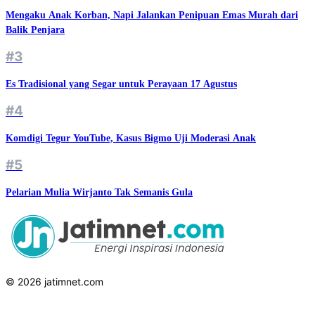
Mengaku Anak Korban, Napi Jalankan Penipuan Emas Murah dari
Balik Penjara
#3
Es Tradisional yang Segar untuk Perayaan 17 Agustus
#4
Komdigi Tegur YouTube, Kasus Bigmo Uji Moderasi Anak
#5
Pelarian Mulia Wirjanto Tak Semanis Gula
© 2026 jatimnet.com