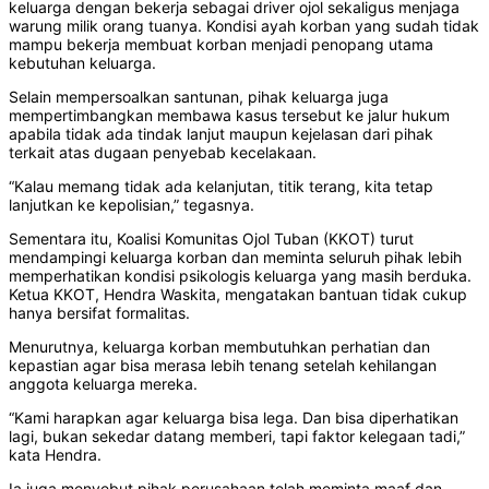
keluarga dengan bekerja sebagai driver ojol sekaligus menjaga
warung milik orang tuanya. Kondisi ayah korban yang sudah tidak
mampu bekerja membuat korban menjadi penopang utama
kebutuhan keluarga.
Selain mempersoalkan santunan, pihak keluarga juga
mempertimbangkan membawa kasus tersebut ke jalur hukum
apabila tidak ada tindak lanjut maupun kejelasan dari pihak
terkait atas dugaan penyebab kecelakaan.
“Kalau memang tidak ada kelanjutan, titik terang, kita tetap
lanjutkan ke kepolisian,” tegasnya.
Sementara itu, Koalisi Komunitas Ojol Tuban (KKOT) turut
mendampingi keluarga korban dan meminta seluruh pihak lebih
memperhatikan kondisi psikologis keluarga yang masih berduka.
Ketua KKOT, Hendra Waskita, mengatakan bantuan tidak cukup
hanya bersifat formalitas.
Menurutnya, keluarga korban membutuhkan perhatian dan
kepastian agar bisa merasa lebih tenang setelah kehilangan
anggota keluarga mereka.
“Kami harapkan agar keluarga bisa lega. Dan bisa diperhatikan
lagi, bukan sekedar datang memberi, tapi faktor kelegaan tadi,”
kata Hendra.
Ia juga menyebut pihak perusahaan telah meminta maaf dan