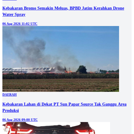
Kebakaran Bromo Semakin Meluas, BPBD Jatim Kerahkan Drone
Water Spray
06 Aug 2026 11:02 UTC
DAERAH
Kebakaran Lahan di Dekat PT Sun Papar Source Tak Ganggu Area
Produksi
06 Aug 2026 09:00 UTC