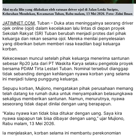
Aksi nyala lilin yang dilakukan oleh ratusan driver ojol di Jalan Letda Sucipto,
Kelurahan Mondokan, Kecamatan Tuban, Rabu malam, 13 Mei 2026. Foto: Zidni Ilman
JATIMNET.COM
, Tuban – Duka atas meninggalnya seorang driver
ojek online (ojol) dalam kecelakaan lalu lintas di depan proyek
Sekolah Rakyat (SR) Tuban berubah menjadi protes dari pihak
keluarga dan rekan sesama ojol. Mereka menilai penyelesaian
yang diberikan belum memberi rasa keadilan bagi keluarga
korban.
Kekecewaan muncul setelah pihak keluarga menerima santunan
sebesar Rp20 juta dari PT Waskita Karya selaku pengelola proyek
bersama PDAM Tirta Lestari Tuban. Nominal tersebut dianggap
tidak sebanding dengan kehilangan nyawa korban yang selama
ini menjadi tulang punggung keluarga.
Sepupu korban, Mujiono, mengatakan pihak perusahaan memang
telah datang ke rumah duka untuk menyampaikan belasungkawa
sekaligus memberikan santunan. Namun, menurutnya, nyawa
seseorang tidak dapat dinilai dengan uang berapapun.
“Kalau nyawa kan tidak bisa ditukar dengan uang. Saya kira
nyawa siapapun tak bisa dibayar dengan uang,” ujar Mujiono,
Rabu malam, 13 Mei 2026.
Ia menjelaskan, korban selama ini membantu perekonomian