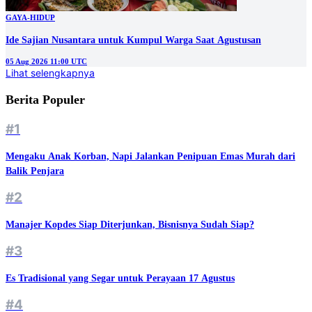
GAYA-HIDUP
Ide Sajian Nusantara untuk Kumpul Warga Saat Agustusan
05 Aug 2026 11:00 UTC
Lihat selengkapnya
Berita Populer
#1
Mengaku Anak Korban, Napi Jalankan Penipuan Emas Murah dari
Balik Penjara
#2
Manajer Kopdes Siap Diterjunkan, Bisnisnya Sudah Siap?
#3
Es Tradisional yang Segar untuk Perayaan 17 Agustus
#4