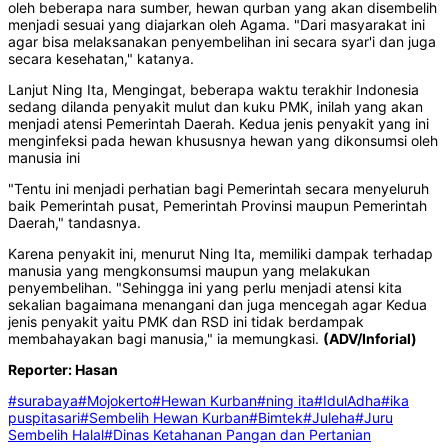
oleh beberapa nara sumber, hewan qurban yang akan disembelih
menjadi sesuai yang diajarkan oleh Agama. "Dari masyarakat ini
agar bisa melaksanakan penyembelihan ini secara syar'i dan juga
secara kesehatan," katanya.
Lanjut Ning Ita, Mengingat, beberapa waktu terakhir Indonesia
sedang dilanda penyakit mulut dan kuku PMK, inilah yang akan
menjadi atensi Pemerintah Daerah. Kedua jenis penyakit yang ini
menginfeksi pada hewan khususnya hewan yang dikonsumsi oleh
manusia ini
"Tentu ini menjadi perhatian bagi Pemerintah secara menyeluruh
baik Pemerintah pusat, Pemerintah Provinsi maupun Pemerintah
Daerah," tandasnya.
Karena penyakit ini, menurut Ning Ita, memiliki dampak terhadap
manusia yang mengkonsumsi maupun yang melakukan
penyembelihan. "Sehingga ini yang perlu menjadi atensi kita
sekalian bagaimana menangani dan juga mencegah agar Kedua
jenis penyakit yaitu PMK dan RSD ini tidak berdampak
membahayakan bagi manusia," ia memungkasi.
(ADV/Inforial)
Reporter: Hasan
#surabaya
#Mojokerto
#Hewan Kurban
#ning ita
#IdulAdha
#ika
puspitasari
#Sembelih Hewan Kurban
#Bimtek
#Juleha
#Juru
Sembelih Halal
#Dinas Ketahanan Pangan dan Pertanian