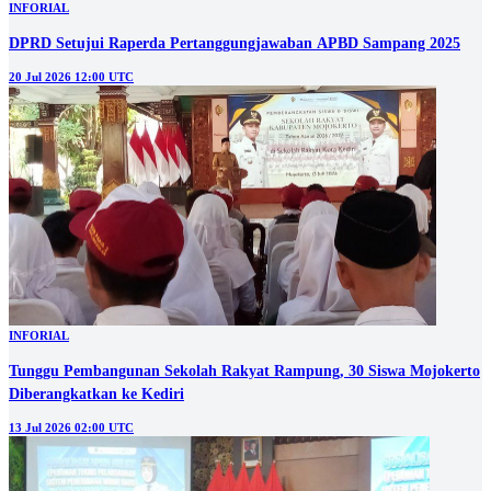
INFORIAL
DPRD Setujui Raperda Pertanggungjawaban APBD Sampang 2025
20 Jul 2026 12:00 UTC
INFORIAL
Tunggu Pembangunan Sekolah Rakyat Rampung, 30 Siswa Mojokerto
Diberangkatkan ke Kediri
13 Jul 2026 02:00 UTC