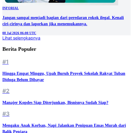
INFORIAL
Jangan sampai menjadi bagian dari peredaran rokok ilegal. Kenali
ciri-cirinya dan laporkan jika menemukannya.
08 Jul 2026 06:00 UTC
Lihat selengkapnya
Berita Populer
#1
Hingga Empat Minggu, Upah Buruh Proyek Sekolah Rakyat Tuban
Diduga Belum Dibayar
#2
Manajer Kopdes Siap Diterjunkan, Bisnisnya Sudah Siap?
#3
Mengaku Anak Korban, Napi Jalankan Penipuan Emas Murah dari
Balik Penjara