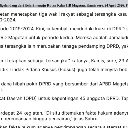
landang dari Kejari menuju Rutan Kelas IIB Magetan, Kamis sore, 24 April 2026. F
agetan menetapkan tiga wakil rakyat sebagai tersangka ka
0-2024.
iode 2019-2024. Kini, ia kembali menduduki kursi di DPRD
RD Magetan untuk periode kedua. Mereka adalah Jamaludin
a tersangka lain merupakan tenaga pendamping DPRD, yakni
mi tetapkan sebagai tersangka,” katanya, Kamis, sore, 23 A
dik Tindak Pidana Khusus (Pidsus), juga telah menyita bebe
n dana hibah pokir DPRD yang bersumber dari APBD Mageta
r.
angkat Daerah (OPD) untuk kepentingan 45 anggota DPRD. T
erdapat 24 kegiatan. “Di situ ditemukan fakta hukum adan
erencanaan hingga pencairan,” jelas Sabrul.
emukan fakta hukum adanya penyimpangan secara sistematis