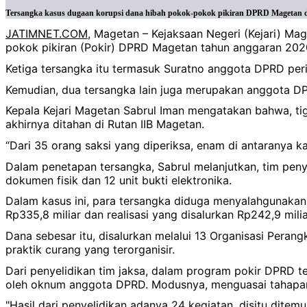
Tersangka kasus dugaan korupsi dana hibah pokok-pokok pikiran DPRD Magetan dige
JATIMNET.COM
, Magetan – Kejaksaan Negeri (Kejari) M
pokok pikiran (Pokir) DPRD Magetan tahun anggaran 202
Ketiga tersangka itu termasuk Suratno anggota DPRD per
Kemudian, dua tersangka lain juga merupakan anggota DP
Kepala Kejari Magetan Sabrul Iman mengatakan bahwa, tig
akhirnya ditahan di Rutan IIB Magetan.
“Dari 35 orang saksi yang diperiksa, enam di antaranya ka
Dalam penetapan tersangka, Sabrul melanjutkan, tim penyi
dokumen fisik dan 12 unit bukti elektronika.
Dalam kasus ini, para tersangka diduga menyalahgunaka
Rp335,8 miliar dan realisasi yang disalurkan Rp242,9 milia
Dana sebesar itu, disalurkan melalui 13 Organisasi Per
praktik curang yang terorganisir.
Dari penyelidikan tim jaksa, dalam program pokir DPRD t
oleh oknum anggota DPRD. Modusnya, menguasai tahapan p
"Hasil dari penyelidikan adanya 24 kegiatan, disitu dit