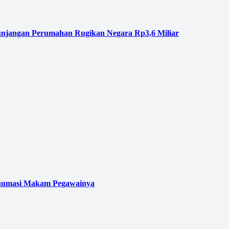
njangan Perumahan Rugikan Negara Rp3,6 Miliar
kshumasi Makam Pegawainya