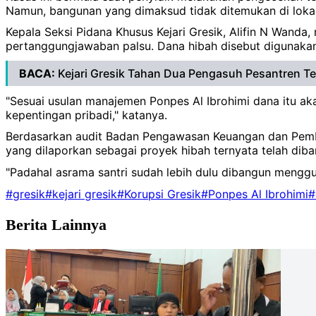
Namun, bangunan yang dimaksud tidak ditemukan di lokas
Kepala Seksi Pidana Khusus Kejari Gresik, Alifin N Wan
pertanggungjawaban palsu. Dana hibah disebut digunakan
BACA:
Kejari Gresik Tahan Dua Pengasuh Pesantren T
"Sesuai usulan manajemen Ponpes Al Ibrohimi dana itu a
kepentingan pribadi," katanya.
Berdasarkan audit Badan Pengawasan Keuangan dan Pemb
yang dilaporkan sebagai proyek hibah ternyata telah dib
"Padahal asrama santri sudah lebih dulu dibangun mengg
#gresik
#kejari gresik
#Korupsi Gresik
#Ponpes Al Ibrohimi
#
Berita Lainnya