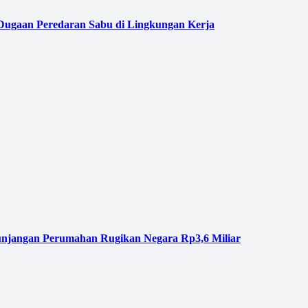
 Dugaan Peredaran Sabu di Lingkungan Kerja
njangan Perumahan Rugikan Negara Rp3,6 Miliar