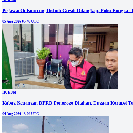
Pegawai Outsourcing Dishub Gresik Ditangkap, Polisi Bongkar
05 Aug 2026 05:46 UTC
HUKUM
Kabag Keuangan DPRD Ponorogo Ditahan, Dugaan Korupsi Tu
04 Aug 2026 13:06 UTC