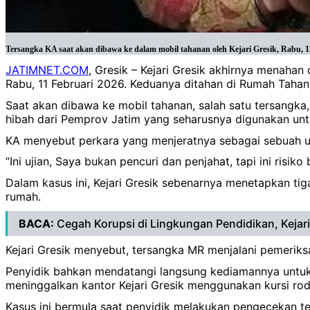
Tersangka KA saat akan dibawa ke dalam mobil tahanan oleh Kejari Gresik, Rabu, 11
JATIMNET.COM
, Gresik – Kejari Gresik akhirnya menaha
Rabu, 11 Februari 2026. Keduanya ditahan di Rumah Tahan
Saat akan dibawa ke mobil tahanan, salah satu tersangk
hibah dari Pemprov Jatim yang seharusnya digunakan unt
KA menyebut perkara yang menjeratnya sebagai sebuah uji
“Ini ujian, Saya bukan pencuri dan penjahat, tapi ini risiko
Dalam kasus ini, Kejari Gresik sebenarnya menetapkan tig
rumah.
BACA:
Cegah Korupsi di Lingkungan Pendidikan, Kejar
Kejari Gresik menyebut, tersangka MR menjalani pemerik
Penyidik bahkan mendatangi langsung kediamannya untuk 
meninggalkan kantor Kejari Gresik menggunakan kursi ro
Kasus ini bermula saat penyidik melakukan pengecekan t