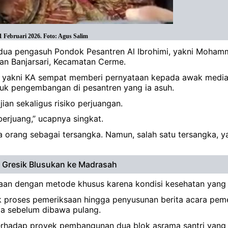
 Februari 2026. Foto: Agus Salim
n dua pengasuh Pondok Pesantren Al Ibrohimi, yakni Moham
an Banjarsari, Kecamatan Cerme.
a, yakni KA sempat memberi pernyataan kepada awak media
uk pengembangan di pesantren yang ia asuh.
an sekaligus risiko perjuangan.
 berjuang,” ucapnya singkat.
a orang sebagai tersangka. Namun, salah satu tersangka, y
i Gresik Blusukan ke Madrasah
saan dengan metode khusus karena kondisi kesehatan yang 
proses pemeriksaan hingga penyusunan berita acara pemer
da sebelum dibawa pulang.
erhadap proyek pembangunan dua blok asrama santri yang d