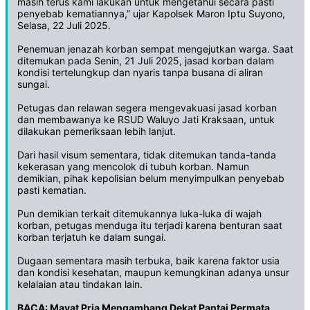
masih terus kami lakukan untuk mengetahui secara pasti
penyebab kematiannya,” ujar Kapolsek Maron Iptu Suyono,
Selasa, 22 Juli 2025.
‎Penemuan jenazah korban sempat mengejutkan warga. Saat
ditemukan pada Senin, 21 Juli 2025, jasad korban dalam
kondisi tertelungkup dan nyaris tanpa busana di aliran
sungai.
‎Petugas dan relawan segera mengevakuasi jasad korban
dan membawanya ke RSUD Waluyo Jati Kraksaan, untuk
dilakukan pemeriksaan lebih lanjut.
‎Dari hasil visum sementara, tidak ditemukan tanda-tanda
kekerasan yang mencolok di tubuh korban. Namun
demikian, pihak kepolisian belum menyimpulkan penyebab
pasti kematian.
‎Pun demikian terkait ditemukannya luka-luka di wajah
korban, petugas menduga itu terjadi karena benturan saat
korban terjatuh ke dalam sungai.
‎Dugaan sementara masih terbuka, baik karena faktor usia
dan kondisi kesehatan, maupun kemungkinan adanya unsur
kelalaian atau tindakan lain.
BACA:
Mayat Pria Mengambang Dekat Pantai Permata