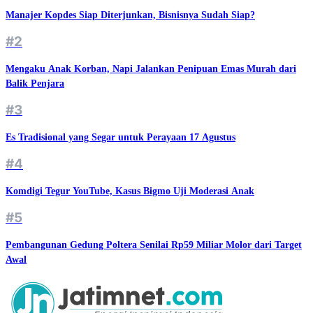
Manajer Kopdes Siap Diterjunkan, Bisnisnya Sudah Siap?
#2
Mengaku Anak Korban, Napi Jalankan Penipuan Emas Murah dari
Balik Penjara
#3
Es Tradisional yang Segar untuk Perayaan 17 Agustus
#4
Komdigi Tegur YouTube, Kasus Bigmo Uji Moderasi Anak
#5
Pembangunan Gedung Poltera Senilai Rp59 Miliar Molor dari Target
Awal