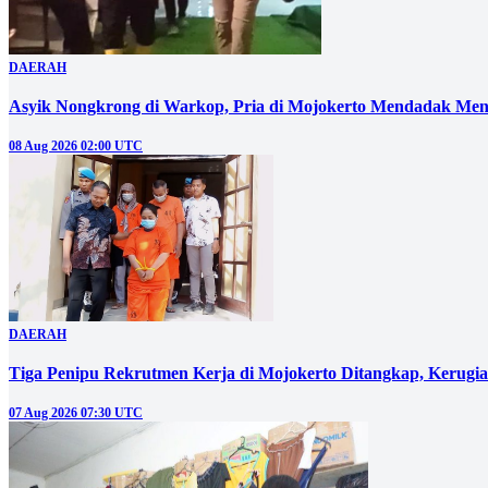
DAERAH
Asyik Nongkrong di Warkop, Pria di Mojokerto Mendadak Men
08 Aug 2026 02:00 UTC
DAERAH
Tiga Penipu Rekrutmen Kerja di Mojokerto Ditangkap, Kerugi
07 Aug 2026 07:30 UTC