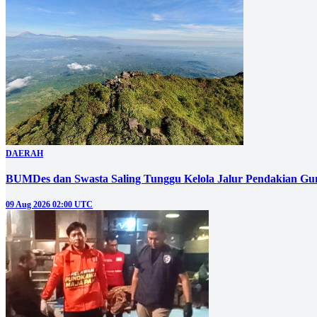
DAERAH
BUMDes dan Swasta Saling Tunggu Kelola Jalur Pendakian G
09 Aug 2026 02:00 UTC