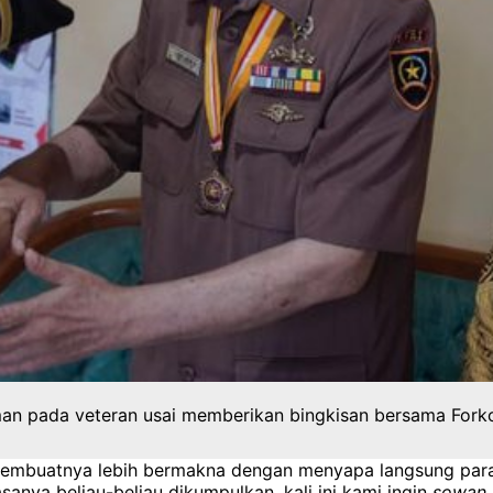
an pada veteran usai memberikan bingkisan bersama Forko
 membuatnya lebih bermakna dengan menyapa langsung para v
anya beliau-beliau dikumpulkan, kali ini kami ingin
sowan