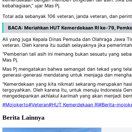
kebahagiaan,” ujar Mas Pj.
Total ada sebanyak 106 veteran, janda veteran, dan peri
BACA:
Meriahkan HUT Kemerdekaan RI ke-79, Pemkot 
Ali yang juga Kepala Dinas Pemuda dan Olahraga Jawa Tim
veteran. Oleh karena itu sudah selayaknya jika pemerint
"Pemberian tali asih ini memang bukan sesuatu yang seb
Mas Pj.
Mas Pj mengatakan bahwa semangat dan tekad yang telah 
generasi-generasi mendatang untuk menjaga dan mengharg
"Kemerdekaan yang kita nikmati sekarang merupakan hasil
tergoyahkan. Oleh karena itu, untuk menuju Indonesia G
mengedepankan
akhlakul
karimah
yang akan menjadi bente
#Mojokerto
#Veteran
#HUT Kemerdekaan RI
#Berita-mojok
Berita Lainnya