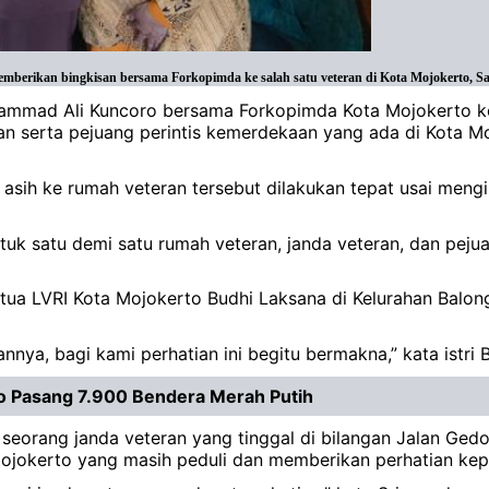
rikan bingkisan bersama Forkopimda ke salah satu veteran di Kota Mojokerto, Sab
ohammad Ali Kuncoro bersama Forkopimda Kota Mojokerto 
ran serta pejuang perintis kemerdekaan yang ada di Kota 
sih ke rumah veteran tersebut dilakukan tepat usai mengik
uk satu demi satu rumah veteran, janda veteran, dan pej
tua LVRI Kota Mojokerto Budhi Laksana di Kelurahan Balon
sannya, bagi kami perhatian ini begitu bermakna,” kata ist
 Pasang 7.900 Bendera Merah Putih
orang janda veteran yang tinggal di bilangan Jalan Gedon
okerto yang masih peduli dan memberikan perhatian kepa