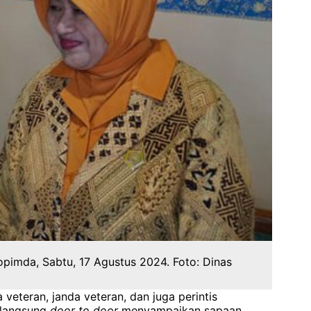
pimda, Sabtu, 17 Agustus 2024. Foto: Dinas
eteran, janda veteran, dan juga perintis
langsung
door
to
door
menyampaikan sapaan