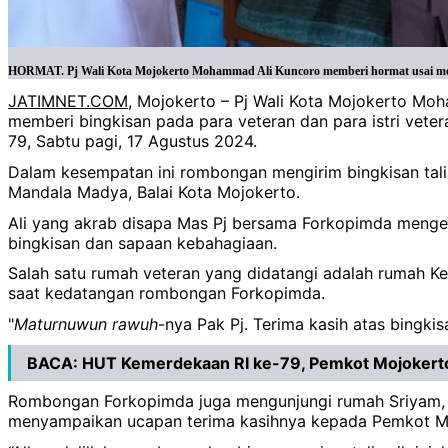
HORMAT. Pj Wali Kota Mojokerto Mohammad Ali Kuncoro memberi hormat usai membe
JATIMNET.COM
, Mojokerto – Pj Wali Kota Mojokerto M
memberi bingkisan pada para veteran dan para istri vete
79, Sabtu pagi, 17 Agustus 2024.
Dalam kesempatan ini rombongan mengirim bingkisan tali a
Mandala Madya, Balai Kota Mojokerto.
Ali yang akrab disapa Mas Pj bersama Forkopimda menget
bingkisan dan sapaan kebahagiaan.
Salah satu rumah veteran yang didatangi adalah rumah Ke
saat kedatangan rombongan Forkopimda.
"
Maturnuwun
rawuh
-nya Pak Pj. Terima kasih atas bingki
BACA:
HUT Kemerdekaan RI ke-79, Pemkot Mojokerto
Rombongan Forkopimda juga mengunjungi rumah Sriyam, se
menyampaikan ucapan terima kasihnya kepada Pemkot Moj