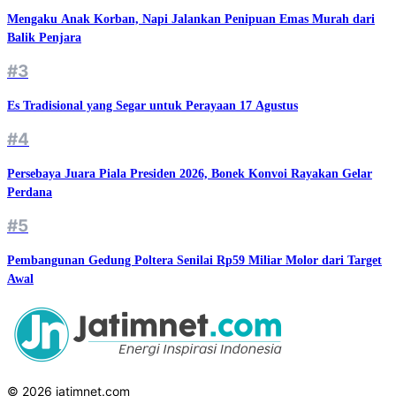
Mengaku Anak Korban, Napi Jalankan Penipuan Emas Murah dari
Balik Penjara
#3
Es Tradisional yang Segar untuk Perayaan 17 Agustus
#4
Persebaya Juara Piala Presiden 2026, Bonek Konvoi Rayakan Gelar
Perdana
#5
Pembangunan Gedung Poltera Senilai Rp59 Miliar Molor dari Target
Awal
© 2026 jatimnet.com