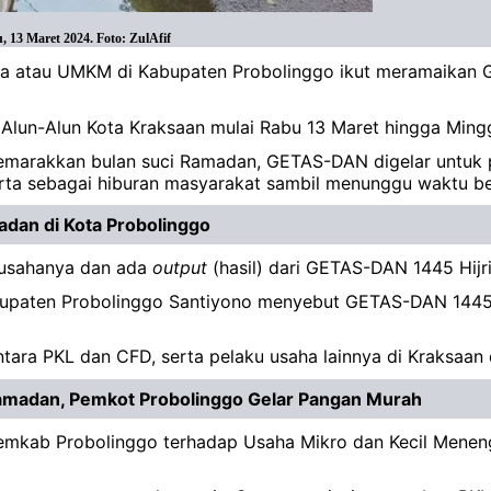
13 Maret 2024. Foto: ZulAfif
aha atau UMKM di Kabupaten Probolinggo ikut meramaikan
ur Alun-Alun Kota Kraksaan mulai Rabu 13 Maret hingga Ming
yemarakkan bulan suci Ramadan, GETAS-DAN digelar untu
rta sebagai hiburan masyarakat sambil menunggu waktu b
dan di Kota Probolinggo
 usahanya dan ada
output
(hasil) dari GETAS-DAN 1445 Hijri
Kabupaten Probolinggo Santiyono menyebut GETAS-DAN 144
ntara PKL dan CFD, serta pelaku usaha lainnya di Kraksaan 
Ramadan, Pemkot Probolinggo Gelar Pangan Murah
 Pemkab Probolinggo terhadap Usaha Mikro dan Kecil Men