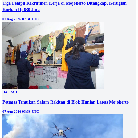
Tiga Penipu Rekrutmen Kerja di Mojokerto Ditangkap, Kerugian
Korban Rp630 Juta
07 Aug 2026 07:30 UTC
DAERAH
Petugas Temukan Sajam Rakitan di Blok Hunian Lapas Mojokerto
07 Aug 2026 03:30 UTC