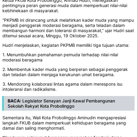
Ketua FKUB Kota Probolinggo, Ahmad Hudri, menegaskan
pentingnya peran generasi muda dalam memperkuat nilai-nilai
kebhinekaan di masyarakat.
“PKPMB ini dirancang untuk melahirkan kader muda yang mampu
menjadi penggerak moderasi beragama, serta teladan dalam
membangun harmoni dan toleransi di masyarakat,” ujar Hudri saat
ditemui seusai acara, Minggu, 19 Oktober 2025.
Hudri menjelaskan, kegiatan PKPMB memiliki tiga tujuan utama:
1. Menumbuhkan pemahaman pemuda terhadap nilai-nilai
moderasi beragama
2. Membentuk kader muda yang berperan sebagai penggerak
dan teladan dalam menjaga kerukunan umat beragama.
3. Mendorong kolaborasi lintas agama dalam merespons isu
intoleransi dan radikalisme.
BACA:
Legislator Senayan Janji Kawal Pembangunan
Sekolah Rakyat Kota Probolinggo
Sementara itu, Wali Kota Probolinggo Aminudin mengapresiasi
langkah FKUB dalam memperkuat kehidupan beragama yang
damai dan saling menghormati.