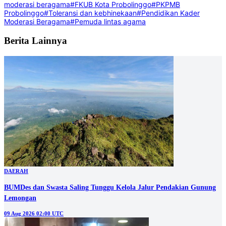
moderasi beragama
#FKUB Kota Probolinggo
#PKPMB
Probolinggo
#Toleransi dan kebhinekaan
#Pendidikan Kader
Moderasi Beragama
#Pemuda lintas agama
Berita Lainnya
DAERAH
BUMDes dan Swasta Saling Tunggu Kelola Jalur Pendakian Gunung
Lemongan
09 Aug 2026 02:00 UTC