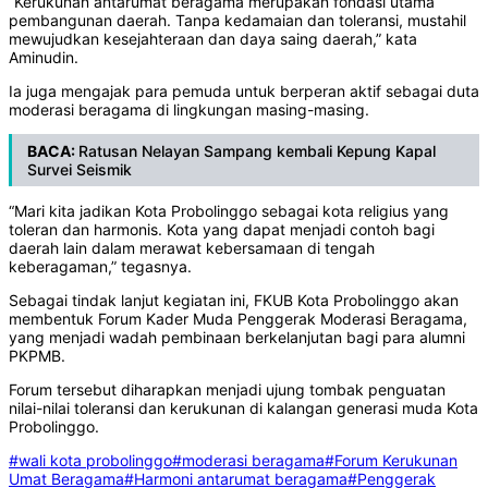
“Kerukunan antarumat beragama merupakan fondasi utama
pembangunan daerah. Tanpa kedamaian dan toleransi, mustahil
mewujudkan kesejahteraan dan daya saing daerah,” kata
Aminudin.
Ia juga mengajak para pemuda untuk berperan aktif sebagai duta
moderasi beragama di lingkungan masing-masing.
BACA:
Ratusan Nelayan Sampang kembali Kepung Kapal
Survei Seismik
“Mari kita jadikan Kota Probolinggo sebagai kota religius yang
toleran dan harmonis. Kota yang dapat menjadi contoh bagi
daerah lain dalam merawat kebersamaan di tengah
keberagaman,” tegasnya.
Sebagai tindak lanjut kegiatan ini, FKUB Kota Probolinggo akan
membentuk Forum Kader Muda Penggerak Moderasi Beragama,
yang menjadi wadah pembinaan berkelanjutan bagi para alumni
PKPMB.
Forum tersebut diharapkan menjadi ujung tombak penguatan
nilai-nilai toleransi dan kerukunan di kalangan generasi muda Kota
Probolinggo.
#wali kota probolinggo
#moderasi beragama
#Forum Kerukunan
Umat Beragama
#Harmoni antarumat beragama
#Penggerak