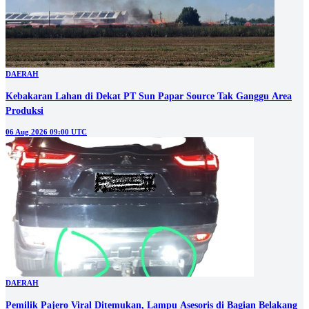
DAERAH
Kebakaran Lahan di Dekat PT Sun Papar Source Tak Ganggu Area
Produksi
06 Aug 2026 09:00 UTC
DAERAH
Pemilik Pajero Viral Ditemukan, Lampu Asesoris di Bagian Belakang