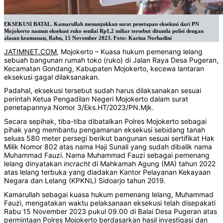
EKSEKUSI BATAL. Kamarullah menunjukkan surat penetapan eksekusi dari PN
Mojokerto namun eksekusi ruko senilai Rp1,2 miliar tersebut ditunda polisi dengan
alasan keamanan, Rabu, 15 November 2023. Foto: Karina Norhadini
JATIMNET.COM
, Mojokerto – Kuasa hukum pemenang lelang
sebuah bangunan rumah toko (ruko) di Jalan Raya Desa Pugeran,
Kecamatan Gondang, Kabupaten Mojokerto, kecewa lantaran
eksekusi gagal dilaksanakan.
Padahal, eksekusi tersebut sudah harus dilaksanakan sesuai
perintah Ketua Pengadilan Negeri Mojokerto dalam surat
penetapannya Nomor 3/Eks.HT/2023/PN.Mjk.
Secara sepihak, tiba-tiba dibatalkan Polres Mojokerto sebagai
pihak yang membantu pengamanan eksekusi sebidang tanah
seluas 580 meter persegi berikut bangunan sesuai sertifikat Hak
Milik Nomor 802 atas nama Haji Sunali yang sudah dibalik nama
Muhammad Fauzi. Nama Muhammad Fauzi sebagai pemenang
lelang dinyatakan
incracht
di Mahkamah Agung (MA) tahun 2022
atas lelang terbuka yang diadakan Kantor Pelayanan Kekayaan
Negara dan Lelang (KPKNL) Sidoarjo tahun 2019.
Kamarullah sebagai kuasa hukum pemenang lelang, Muhammad
Fauzi, mengatakan waktu pelaksanaan eksekusi telah disepakati
Rabu 15 November 2023 pukul 09.00 di Balai Desa Pugeran atas
permintaan Polres Mojokerto berdasarkan hasil investigasi dan