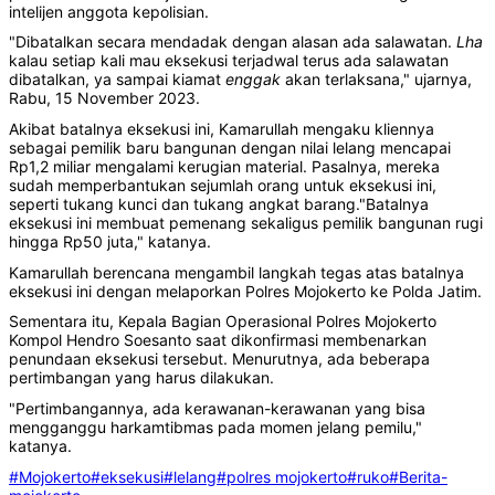
intelijen anggota kepolisian.
"Dibatalkan secara mendadak dengan alasan ada salawatan.
Lha
kalau setiap kali mau eksekusi terjadwal terus ada salawatan
dibatalkan, ya sampai kiamat
enggak
akan terlaksana," ujarnya,
Rabu, 15 November 2023.
Akibat batalnya eksekusi ini, Kamarullah mengaku kliennya
sebagai pemilik baru bangunan dengan nilai lelang mencapai
Rp1,2 miliar mengalami kerugian material. Pasalnya, mereka
sudah memperbantukan sejumlah orang untuk eksekusi ini,
seperti tukang kunci dan tukang angkat barang."Batalnya
eksekusi ini membuat pemenang sekaligus pemilik bangunan rugi
hingga Rp50 juta," katanya.
Kamarullah berencana mengambil langkah tegas atas batalnya
eksekusi ini dengan melaporkan Polres Mojokerto ke Polda Jatim.
Sementara itu, Kepala Bagian Operasional Polres Mojokerto
Kompol Hendro Soesanto saat dikonfirmasi membenarkan
penundaan eksekusi tersebut. Menurutnya, ada beberapa
pertimbangan yang harus dilakukan.
"Pertimbangannya, ada kerawanan-kerawanan yang bisa
mengganggu harkamtibmas pada momen jelang pemilu,"
katanya.
#Mojokerto
#eksekusi
#lelang
#polres mojokerto
#ruko
#Berita-