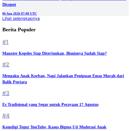
Dicopot
06 Aug 2026 07:00 UTC
Lihat selengkapnya
Berita Populer
#1
Manajer Kopdes Siap Diterjunkan, Bisnisnya Sudah Siap?
#2
Mengaku Anak Korban, Napi Jalankan Penipuan Emas Murah dari
Balik Penjara
#3
Es Tradisional yang Segar untuk Perayaan 17 Agustus
#4
Komdigi Tegur YouTube, Kasus Bigmo Uji Moderasi Anak