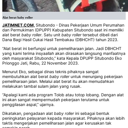
Alat berat baby roller
JATIMNET.COM,
Situbondo - Dinas Pekerjaan Umum Perumahan
dan Permukiman (DPUPP) Kabupaten Situbondo saat ini memiliki
alat berat
baby roller
. Satu unit
baby roller
tersebut dibeli dari
Dana Bagi Hasil Cukai Hasil Tembakau (DBHCHT) tahun 2023.
“Alat berat ini berfungsi untuk pemeliharaan jalan. Jadi DBHCHT
yang kami terima insyaallah akan dirasakan langsung manfaatnya
oleh masyarakat Situbondo,” kata Kepala DPUPP Situbondo Eko
Prionggo Jati, Rabu, 22 November 2023.
Menurut Eko, sebagai dinas teknis pihaknya sangat
membutuhkan alat berat
baby roller
untuk menunjang pekerjaan
pemeliharaan jalan. Melalui alat berat itu akan memudahkan
melakukan tambal sulam jalan yang rusak.
“Apalagi kami ada program Tolob atau totop lobang. Dengan alat
ini akan sangat mempermudah pekerjaan terutama untuk
penggilasan aspal,” ujarnya.
Dikatakan, pengadaan alat
baby roller
ini sebagai bentuk
peningkatan pelayanan kepada masyarakat. Pihaknya akan lebih
taktis mengerjakan pemeliharaan jalan agar kerusakan tak
semakin parah.