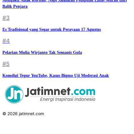
Mengaku Anak Korban, Napi Jalankan Penipuan Emas Murah dari
Balik Penjara
#3
Es Tradisional yang Segar untuk Perayaan 17 Agustus
#4
Pelarian Mulia Wirjanto Tak Semanis Gula
#5
Komdigi Tegur YouTube, Kasus Bigmo Uji Moderasi Anak
© 2026 jatimnet.com