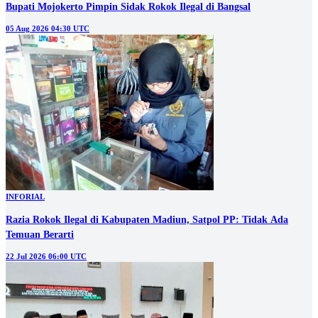
Bupati Mojokerto Pimpin Sidak Rokok Ilegal di Bangsal
05 Aug 2026 04:30 UTC
INFORIAL
Razia Rokok Ilegal di Kabupaten Madiun, Satpol PP: Tidak Ada
Temuan Berarti
22 Jul 2026 06:00 UTC