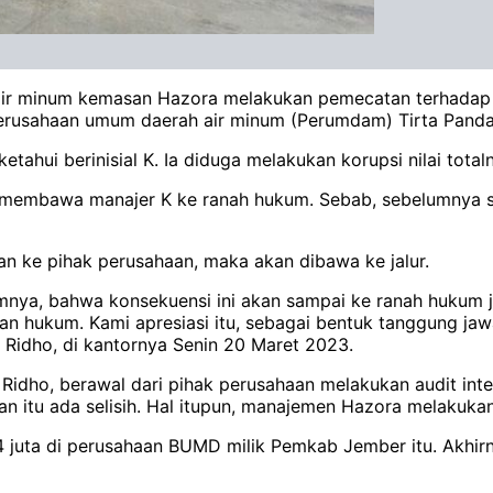
r minum kemasan Hazora melakukan pemecatan terhadap s
 Perusahaan umum daerah air minum (Perumdam) Tirta Pand
hui berinisial K. Ia diduga melakukan korupsi nilai totaln
 membawa manajer K ke ranah hukum. Sebab, sebelumnya su
.
an ke pihak perusahaan, maka akan dibawa ke jalur.
nya, bahwa konsekuensi ini akan sampai ke ranah hukum ji
lan hukum. Kami apresiasi itu, sebagai bentuk tanggung jaw
Ridho, di kantornya Senin 20 Maret 2023.
 Ridho, berawal dari pihak perusahaan melakukan audit inte
n itu ada selisih. Hal itupun, manajemen Hazora melakukan 
4 juta di perusahaan BUMD milik Pemkab Jember itu. Akhirn