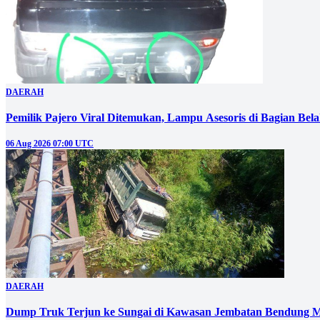
DAERAH
Pemilik Pajero Viral Ditemukan, Lampu Asesoris di Bagian Bel
06 Aug 2026 07:00 UTC
DAERAH
Dump Truk Terjun ke Sungai di Kawasan Jembatan Bendung M