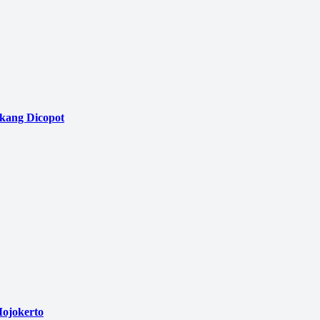
akang Dicopot
ojokerto