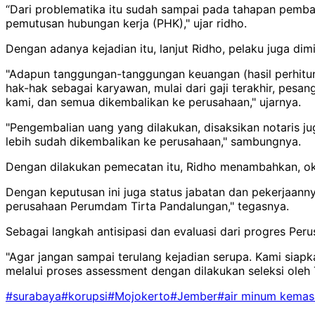
“Dari problematika itu sudah sampai pada tahapan pemba
pemutusan hubungan kerja (PHK)," ujar ridho.
Dengan adanya kejadian itu, lanjut Ridho, pelaku juga di
"Adapun tanggungan-tanggungan keuangan (hasil perhitu
hak-hak sebagai karyawan, mulai dari gaji terakhir, pes
kami, dan semua dikembalikan ke perusahaan," ujarnya.
"Pengembalian uang yang dilakukan, disaksikan notaris ju
lebih sudah dikembalikan ke perusahaan," sambungnya.
Dengan dilakukan pemecatan itu, Ridho menambahkan, okn
Dengan keputusan ini juga status jabatan dan pekerjaann
perusahaan Perumdam Tirta Pandalungan," tegasnya.
Sebagai langkah antisipasi dan evaluasi dari progres Pe
"Agar jangan sampai terulang kejadian serupa. Kami siapk
melalui proses assessment dengan dilakukan seleksi oleh
#surabaya
#korupsi
#Mojokerto
#Jember
#air minum kemas