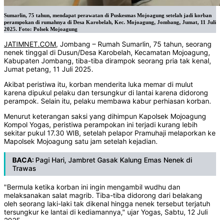
Sumarlin, 75 tahun, mendapat perawatan di Puskesmas Mojoagung setelah jadi korban
perampokan di rumahnya di Desa Karobelah, Kec. Mojoagung, Jombang, Jumat, 11 Juli
2025. Foto: Polsek Mojoagung
JATIMNET.COM
, Jombang – Rumah Sumarlin, 75 tahun, seorang
nenek tinggal di Dusun/Desa Karobelah, Kecamatan Mojoagung,
Kabupaten Jombang, tiba-tiba dirampok seorang pria tak kenal,
Jumat petang, 11 Juli 2025.
Akibat peristiwa itu, korban menderita luka memar di mulut
karena dipukul pelaku dan tersungkur di lantai karena didorong
perampok. Selain itu, pelaku membawa kabur perhiasan korban.
Menurut keterangan saksi yang dihimpun Kapolsek Mojoagung
Kompol Yogas, peristiwa perampokan ini terjadi kurang lebih
sekitar pukul 17.30 WIB, setelah pelapor Pramuhaji melaporkan ke
Mapolsek Mojoagung satu jam setelah kejadian.
BACA:
Pagi Hari, Jambret Gasak Kalung Emas Nenek di
Trawas
"Bermula ketika korban ini ingin mengambil wudhu dan
melaksanakan salat magrib. Tiba-tiba didorong dari belakang
oleh seorang laki-laki tak dikenal hingga nenek tersebut terjatuh
tersungkur ke lantai di kediamannya," ujar Yogas, Sabtu, 12 Juli