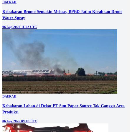
DAERAH
Kebakaran Bromo Semakin Meluas, BPBD Jatim Kerahkan Drone
Water Spray
06 Aug 2026 11:02 UTC
DAERAH
Kebakaran Lahan di Dekat PT Sun Papar Source Tak Ganggu Area
Produksi
06 Aug 2026 09:00 UTC