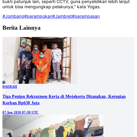
bukti petunjuk lain, seperti CCTV, guna penyelidikan lebih lanjut
untuk bisa mengungkap pelakunya," kata Yogas.
#Jombang
#perampokan
#Jambret
#perampasan
Berita Lainnya
DAERAH
Tiga Penipu Rekrutmen Kerja di Mojokerto Ditangkap, Kerugian
Korban Rp630 Juta
07 Aug 2026 07:30 UTC