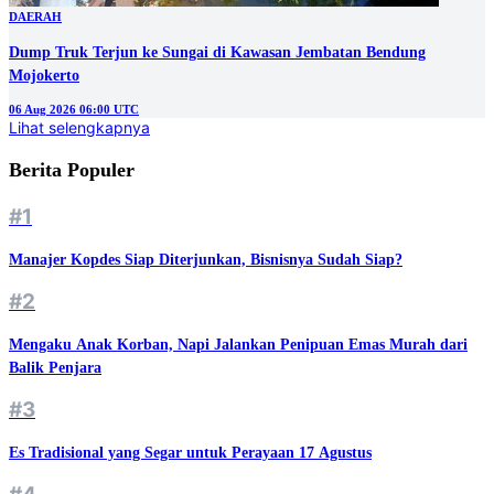
DAERAH
Dump Truk Terjun ke Sungai di Kawasan Jembatan Bendung
Mojokerto
06 Aug 2026 06:00 UTC
Lihat selengkapnya
Berita Populer
#1
Manajer Kopdes Siap Diterjunkan, Bisnisnya Sudah Siap?
#2
Mengaku Anak Korban, Napi Jalankan Penipuan Emas Murah dari
Balik Penjara
#3
Es Tradisional yang Segar untuk Perayaan 17 Agustus