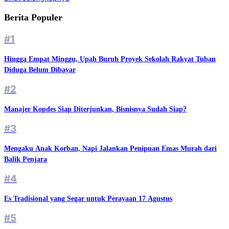
Berita Populer
#1
Hingga Empat Minggu, Upah Buruh Proyek Sekolah Rakyat Tuban
Diduga Belum Dibayar
#2
Manajer Kopdes Siap Diterjunkan, Bisnisnya Sudah Siap?
#3
Mengaku Anak Korban, Napi Jalankan Penipuan Emas Murah dari
Balik Penjara
#4
Es Tradisional yang Segar untuk Perayaan 17 Agustus
#5