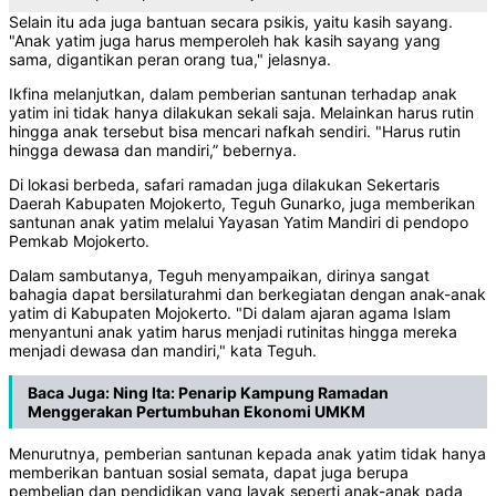
Selain itu ada juga bantuan secara psikis, yaitu kasih sayang.
"Anak yatim juga harus memperoleh hak kasih sayang yang
sama, digantikan peran orang tua," jelasnya.
Ikfina melanjutkan, dalam pemberian santunan terhadap anak
yatim ini tidak hanya dilakukan sekali saja. Melainkan harus rutin
hingga anak tersebut bisa mencari nafkah sendiri. "Harus rutin
hingga dewasa dan mandiri,” bebernya.
Di lokasi berbeda, safari ramadan juga dilakukan Sekertaris
Daerah Kabupaten Mojokerto, Teguh Gunarko, juga memberikan
santunan anak yatim melalui Yayasan Yatim Mandiri di pendopo
Pemkab Mojokerto.
Dalam sambutanya, Teguh menyampaikan, dirinya sangat
bahagia dapat bersilaturahmi dan berkegiatan dengan anak-anak
yatim di Kabupaten Mojokerto. "Di dalam ajaran agama Islam
menyantuni anak yatim harus menjadi rutinitas hingga mereka
menjadi dewasa dan mandiri," kata Teguh.
Baca Juga:
Ning Ita: Penarip Kampung Ramadan
Menggerakan Pertumbuhan Ekonomi UMKM
Menurutnya, pemberian santunan kepada anak yatim tidak hanya
memberikan bantuan sosial semata, dapat juga berupa
pembelian dan pendidikan yang layak seperti anak-anak pada