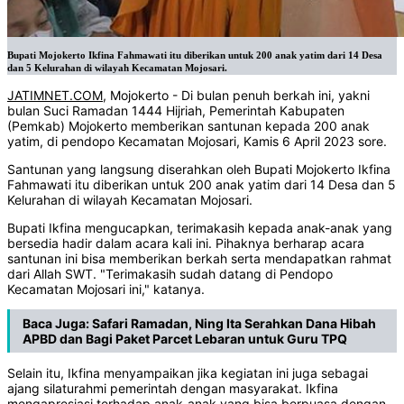
Bupati Mojokerto Ikfina Fahmawati itu diberikan untuk 200 anak yatim dari 14 Desa
dan 5 Kelurahan di wilayah Kecamatan Mojosari.
JATIMNET.COM
, Mojokerto - Di bulan penuh berkah ini, yakni
bulan Suci Ramadan 1444 Hijriah, Pemerintah Kabupaten
(Pemkab) Mojokerto memberikan santunan kepada 200 anak
yatim, di pendopo Kecamatan Mojosari, Kamis 6 April 2023 sore.
Santunan yang langsung diserahkan oleh Bupati Mojokerto Ikfina
Fahmawati itu diberikan untuk 200 anak yatim dari 14 Desa dan 5
Kelurahan di wilayah Kecamatan Mojosari.
Bupati Ikfina mengucapkan, terimakasih kepada anak-anak yang
bersedia hadir dalam acara kali ini. Pihaknya berharap acara
santunan ini bisa memberikan berkah serta mendapatkan rahmat
dari Allah SWT. "Terimakasih sudah datang di Pendopo
Kecamatan Mojosari ini," katanya.
Baca Juga:
Safari Ramadan, Ning Ita Serahkan Dana Hibah
APBD dan Bagi Paket Parcet Lebaran untuk Guru TPQ
Selain itu, Ikfina menyampaikan jika kegiatan ini juga sebagai
ajang silaturahmi pemerintah dengan masyarakat. Ikfina
mengapresiasi terhadap anak-anak yang bisa berpuasa dengan