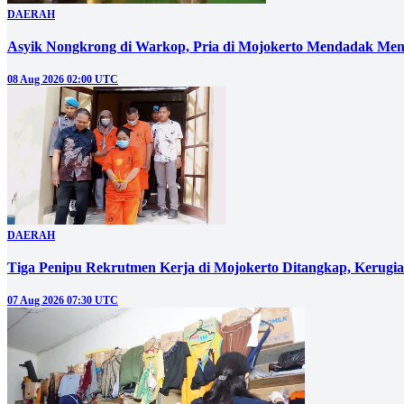
DAERAH
Asyik Nongkrong di Warkop, Pria di Mojokerto Mendadak Men
08 Aug 2026 02:00 UTC
DAERAH
Tiga Penipu Rekrutmen Kerja di Mojokerto Ditangkap, Kerugi
07 Aug 2026 07:30 UTC