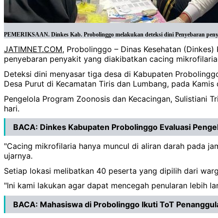
PEMERIKSAAN. Dinkes Kab. Probolinggo melakukan deteksi dini Penyebaran penyakit 
JATIMNET.COM
, Probolinggo – Dinas Kesehatan (Dinkes)
penyebaran penyakit yang diakibatkan cacing mikrofilaria 
Deteksi dini menyasar tiga desa di Kabupaten Proboling
Desa Purut di Kecamatan Tiris dan Lumbang, pada Kamis 
Pengelola Program Zoonosis dan Kecacingan, Sulistiani Tr
hari.
BACA:
Dinkes Kabupaten Probolinggo Evaluasi Penge
"Cacing mikrofilaria hanya muncul di aliran darah pada jam-
ujarnya.
Setiap lokasi melibatkan 40 peserta yang dipilih dari war
"Ini kami lakukan agar dapat mencegah penularan lebih lanj
BACA:
Mahasiswa di Probolinggo Ikuti ToT Penanggul