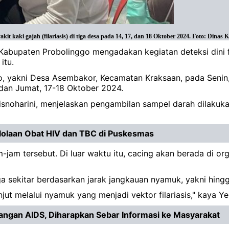
kaki gajah (filariasis) di tiga desa pada 14, 17, dan 18 Oktober 2024. Foto: Dinas 
 Kabupaten Probolinggo mengadakan kegiatan deteksi dini f
itu.
go, yakni Desa Asembakor, Kecamatan Kraksaan, pada Senin
dan Jumat, 17-18 Oktober 2024.
isnoharini, menjelaskan pengambilan sampel darah dilakuka
lolaan Obat HIV dan TBC di Puskesmas
jam tersebut. Di luar waktu itu, cacing akan berada di organ
ga sekitar berdasarkan jarak jangkauan nyamuk, yakni hingg
ut melalui nyamuk yang menjadi vektor filariasis," kaya Yen
angan AIDS, Diharapkan Sebar Informasi ke Masyarakat