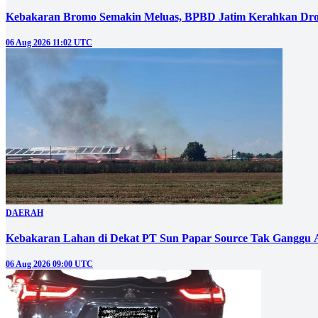
Kebakaran Bromo Semakin Meluas, BPBD Jatim Kerahkan Dro
06 Aug 2026 11:02 UTC
DAERAH
Kebakaran Lahan di Dekat PT Sun Papar Source Tak Ganggu 
06 Aug 2026 09:00 UTC