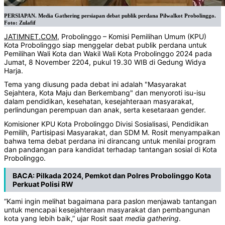
PERSIAPAN. Media Gathering persiapan debat publik perdana Pilwalkot Probolinggo.
Foto: Zulafif
JATIMNET.COM
, Probolinggo – Komisi Pemilihan Umum (KPU)
Kota Probolinggo siap menggelar debat publik perdana untuk
Pemilihan Wali Kota dan Wakil Wali Kota Probolinggo 2024 pada
Jumat, 8 November 2204, pukul 19.30 WIB di Gedung Widya
Harja.
Tema yang diusung pada debat ini adalah "Masyarakat
Sejahtera, Kota Maju dan Berkembang" dan menyoroti isu-isu
dalam pendidikan, kesehatan, kesejahteraan masyarakat,
perlindungan perempuan dan anak, serta kesetaraan gender.
Komisioner KPU Kota Probolinggo Divisi Sosialisasi, Pendidikan
Pemilih, Partisipasi Masyarakat, dan SDM M. Rosit menyampaikan
bahwa tema debat perdana ini dirancang untuk menilai program
dan pandangan para kandidat terhadap tantangan sosial di Kota
Probolinggo.
BACA:
Pilkada 2024, Pemkot dan Polres Probolinggo Kota
Perkuat Polisi RW
“Kami ingin melihat bagaimana para paslon menjawab tantangan
untuk mencapai kesejahteraan masyarakat dan pembangunan
kota yang lebih baik,” ujar Rosit saat
media
gathering
.