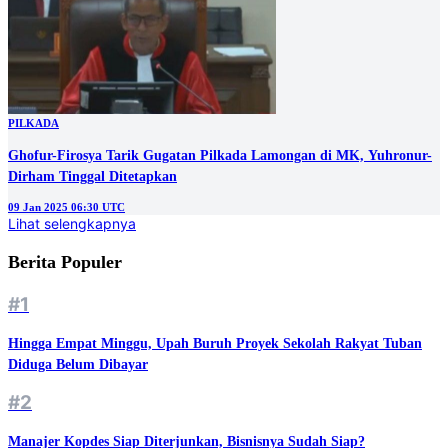
PILKADA
Ghofur-Firosya Tarik Gugatan Pilkada Lamongan di MK, Yuhronur-
Dirham Tinggal Ditetapkan
09 Jan 2025 06:30 UTC
Lihat selengkapnya
Berita Populer
#1
Hingga Empat Minggu, Upah Buruh Proyek Sekolah Rakyat Tuban
Diduga Belum Dibayar
#2
Manajer Kopdes Siap Diterjunkan, Bisnisnya Sudah Siap?