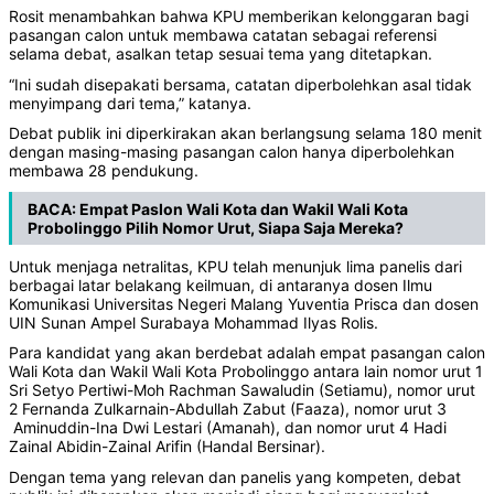
Rosit menambahkan bahwa KPU memberikan kelonggaran bagi
pasangan calon untuk membawa catatan sebagai referensi
selama debat, asalkan tetap sesuai tema yang ditetapkan.
“Ini sudah disepakati bersama, catatan diperbolehkan asal tidak
menyimpang dari tema,” katanya.
Debat publik ini diperkirakan akan berlangsung selama 180 menit
dengan masing-masing pasangan calon hanya diperbolehkan
membawa 28 pendukung.
BACA:
Empat Paslon Wali Kota dan Wakil Wali Kota
Probolinggo Pilih Nomor Urut, Siapa Saja Mereka?
Untuk menjaga netralitas, KPU telah menunjuk lima panelis dari
berbagai latar belakang keilmuan, di antaranya dosen Ilmu
Komunikasi Universitas Negeri Malang Yuventia Prisca dan dosen
UIN Sunan Ampel Surabaya Mohammad Ilyas Rolis.
Para kandidat yang akan berdebat adalah empat pasangan calon
Wali Kota dan Wakil Wali Kota Probolinggo antara lain nomor urut 1
Sri Setyo Pertiwi-Moh Rachman Sawaludin (Setiamu), nomor urut
2 Fernanda Zulkarnain-Abdullah Zabut (Faaza), nomor urut 3
Aminuddin-Ina Dwi Lestari (Amanah), dan nomor urut 4 Hadi
Zainal Abidin-Zainal Arifin (Handal Bersinar).
Dengan tema yang relevan dan panelis yang kompeten, debat