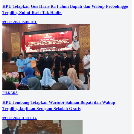
KPU Tetapkan Gus Haris-Ra Fahmi Bupati dan Wabup Probolinggo
Terpilih, Zulmi-Rasit Tak Hadir
09 Jan 2025 15:00 UTC
PILKADA
KPU Jombang Tetapkan Warsubi-Salman Bupati dan Wabup
Terpilih, Janjikan Seragam Sekolah Gratis
09 Jan 2025 11:00 UTC