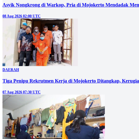
Asyik Nongkrong di Warkop, Pria di Mojokerto Mendadak Men
08 Aug 2026 02:00 UTC
DAERAH
Tiga Penipu Rekrutmen Kerja di Mojokerto Ditangkap, Kerugi
07 Aug 2026 07:30 UTC