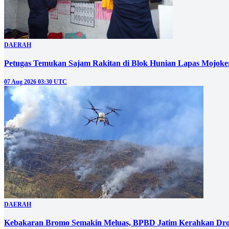
DAERAH
Petugas Temukan Sajam Rakitan di Blok Hunian Lapas Mojoke
07 Aug 2026 03:30 UTC
DAERAH
Kebakaran Bromo Semakin Meluas, BPBD Jatim Kerahkan Dro