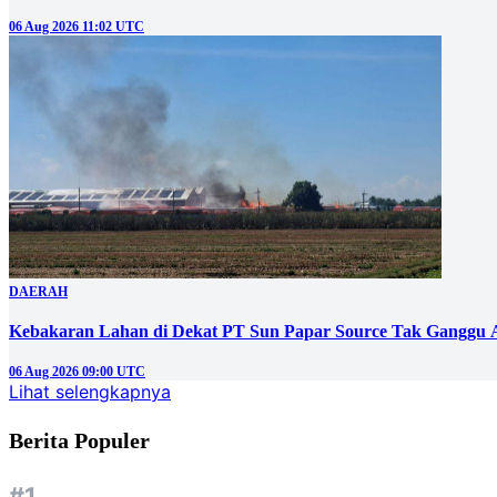
06 Aug 2026 11:02 UTC
DAERAH
Kebakaran Lahan di Dekat PT Sun Papar Source Tak Ganggu 
06 Aug 2026 09:00 UTC
Lihat selengkapnya
Berita Populer
#1