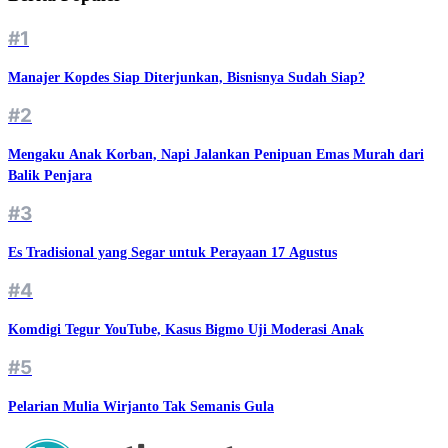
#1
Manajer Kopdes Siap Diterjunkan, Bisnisnya Sudah Siap?
#2
Mengaku Anak Korban, Napi Jalankan Penipuan Emas Murah dari
Balik Penjara
#3
Es Tradisional yang Segar untuk Perayaan 17 Agustus
#4
Komdigi Tegur YouTube, Kasus Bigmo Uji Moderasi Anak
#5
Pelarian Mulia Wirjanto Tak Semanis Gula