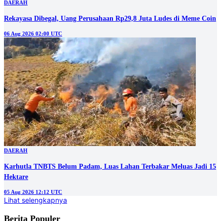
DAERAH
Rekayasa Dibegal, Uang Perusahaan Rp29,8 Juta Ludes di Meme Coin
06 Aug 2026 02:00 UTC
DAERAH
Karhutla TNBTS Belum Padam, Luas Lahan Terbakar Meluas Jadi 15
Hektare
05 Aug 2026 12:12 UTC
Lihat selengkapnya
Berita Populer