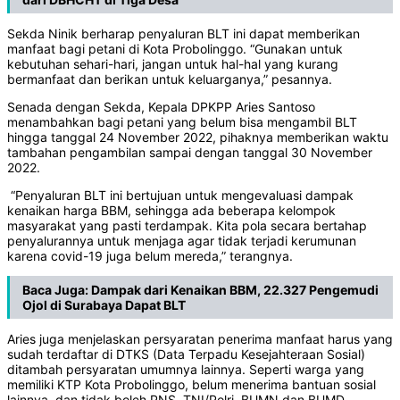
Sekda Ninik berharap penyaluran BLT ini dapat memberikan
manfaat bagi petani di Kota Probolinggo. “Gunakan untuk
kebutuhan sehari-hari, jangan untuk hal-hal yang kurang
bermanfaat dan berikan untuk keluarganya,” pesannya.
Senada dengan Sekda, Kepala DPKPP Aries Santoso
menambahkan bagi petani yang belum bisa mengambil BLT
hingga tanggal 24 November 2022, pihaknya memberikan waktu
tambahan pengambilan sampai dengan tanggal 30 November
2022.
“Penyaluran BLT ini bertujuan untuk mengevaluasi dampak
kenaikan harga BBM, sehingga ada beberapa kelompok
masyarakat yang pasti terdampak. Kita pola secara bertahap
penyalurannya untuk menjaga agar tidak terjadi kerumunan
karena covid-19 juga belum mereda,” terangnya.
Baca Juga:
Dampak dari Kenaikan BBM, 22.327 Pengemudi
Ojol di Surabaya Dapat BLT
Aries juga menjelaskan persyaratan penerima manfaat harus yang
sudah terdaftar di DTKS (Data Terpadu Kesejahteraan Sosial)
ditambah persyaratan umumnya lainnya. Seperti warga yang
memiliki KTP Kota Probolinggo, belum menerima bantuan sosial
lainnya, dan tidak boleh PNS, TNI/Polri, BUMN dan BUMD.