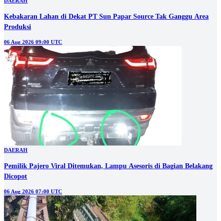
DAERAH
Kebakaran Lahan di Dekat PT Sun Papar Source Tak Ganggu Area
Produksi
06 Aug 2026 09:00 UTC
DAERAH
Pemilik Pajero Viral Ditemukan, Lampu Asesoris di Bagian Belakang
Dicopot
06 Aug 2026 07:00 UTC