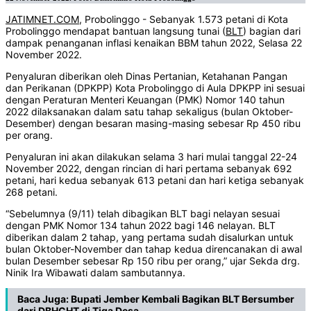
JATIMNET.COM,
Probolinggo - Sebanyak 1.573 petani di Kota
Probolinggo mendapat bantuan langsung tunai (
BLT
) bagian dari
dampak penanganan inflasi kenaikan BBM tahun 2022, Selasa 22
November 2022.
Penyaluran diberikan oleh Dinas Pertanian, Ketahanan Pangan
dan Perikanan (DPKPP) Kota Probolinggo di Aula DPKPP ini sesuai
dengan Peraturan Menteri Keuangan (PMK) Nomor 140 tahun
2022 dilaksanakan dalam satu tahap sekaligus (bulan Oktober-
Desember) dengan besaran masing-masing sebesar Rp 450 ribu
per orang.
Penyaluran ini akan dilakukan selama 3 hari mulai tanggal 22-24
November 2022, dengan rincian di hari pertama sebanyak 692
petani, hari kedua sebanyak 613 petani dan hari ketiga sebanyak
268 petani.
“Sebelumnya (9/11) telah dibagikan BLT bagi nelayan sesuai
dengan PMK Nomor 134 tahun 2022 bagi 146 nelayan. BLT
diberikan dalam 2 tahap, yang pertama sudah disalurkan untuk
bulan Oktober-November dan tahap kedua direncanakan di awal
bulan Desember sebesar Rp 150 ribu per orang,” ujar Sekda drg.
Ninik Ira Wibawati dalam sambutannya.
Baca Juga:
Bupati Jember Kembali Bagikan BLT Bersumber
dari DBHCHT di Tiga Desa