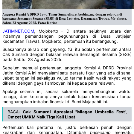
Anggota Komisi A DPRD Jawa Timur Sumardi saat berbincang dengan relawan di
basecamp Semangat Sesama (SESE) di Desa Jatijejer, Kecamatan Trawas, Mojokerto,
Sabtu, 23 Agustus 2025. Foto: Karina
JATIMNET.COM
, Mojokerto – Di antara sejuknya udara dan
indahnya pemandangan pegununungan di Desa Jatijejer,
Kecamatan Trawas, Mojokerto, pertemuan itu berlangsung.
Suasananya akrab dan gayeng.
Ya
, itu adalah pertemuan antara
Cak Sumardi dengan belasan relawan Semangat Sesama (SESE)
pada Sabtu, 23 Agustus 2025.
Sebelum memulai pertemuan, anggota Komisi A DPRD Provinsi
Jatim Komisi A ini menyalami satu persatu figur yang ada di sana.
Jabat tangan ini sekaligus wujud terima kasih wakil rakyat yang
dikenal dengan gaya flamboyan ini kepada para relawan.
Apalagi selama ini, secara sukarela menyumbangkan waktu,
tenaga, dan keterampilannya untuk tujuan kemanusiaan tanpa
mengharapkan imbalan finansial di Bumi Majapahit ini.
BACA:
Cak Sumardi Apresiasi "Miagan Umbrella Fest",
Omzet UMKM Naik Tiga Kali Lipat
Pertemuan kali pertama ini, justru berkesan penuh dengan
keakraban dan kehangatan. Ditambah
basecamp
menyatu