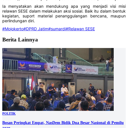
Ia menyatakan akan mendukung apa yang menjadi visi misi
relawan SESE dalam melakukan aksi sosial. Baik itu dalam bentuk
kegiatan, suport material penanggulangan bencana, maupun
perlindungan diri.
#Mojokerto
#DPRD Jatim
#sumardi
#Relawan SESE
Berita Lainnya
POLITIK
Bosan Peringkat Empat, NasDem Bidik Dua Besar Nasional di Pemilu