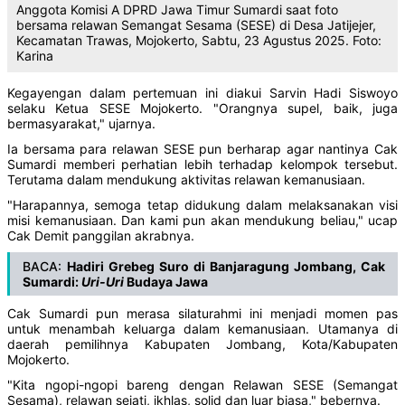
Anggota Komisi A DPRD Jawa Timur Sumardi saat foto
bersama relawan Semangat Sesama (SESE) di Desa Jatijejer,
Kecamatan Trawas, Mojokerto, Sabtu, 23 Agustus 2025. Foto:
Karina
Kegayengan dalam pertemuan ini diakui Sarvin Hadi Siswoyo
selaku Ketua SESE Mojokerto. "Orangnya supel, baik, juga
bermasyarakat," ujarnya.
Ia bersama para relawan SESE pun berharap agar nantinya Cak
Sumardi memberi perhatian lebih terhadap kelompok tersebut.
Terutama dalam mendukung aktivitas relawan kemanusiaan.
"Harapannya, semoga tetap didukung dalam melaksanakan visi
misi kemanusiaan. Dan kami pun akan mendukung beliau," ucap
Cak Demit panggilan akrabnya.
BACA:
Hadiri Grebeg Suro di Banjaragung Jombang, Cak
Sumardi:
Uri-Uri
Budaya Jawa
Cak Sumardi pun merasa silaturahmi ini menjadi momen pas
untuk menambah keluarga dalam kemanusiaan. Utamanya di
daerah pemilihnya Kabupaten Jombang, Kota/Kabupaten
Mojokerto.
"Kita ngopi-ngopi bareng dengan Relawan SESE (Semangat
Sesama), relawan sejati, ikhlas, solid dan luar biasa," bebernya.