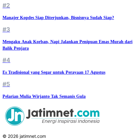
#2
Manajer Kopdes Siap Diterjunkan, Bisnisnya Sudah Siap?
#3
Mengaku Anak Korban, Napi Jalankan Penipuan Emas Murah dari
Balik Penjara
#4
Es Tradisional yang Segar untuk Perayaan 17 Agustus
#5
Pelarian Mulia Wirjanto Tak Semanis Gula
© 2026 jatimnet.com