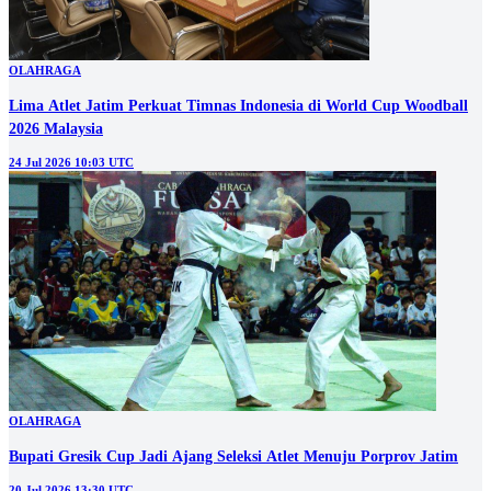
OLAHRAGA
Lima Atlet Jatim Perkuat Timnas Indonesia di World Cup Woodball
2026 Malaysia
24 Jul 2026 10:03 UTC
OLAHRAGA
Bupati Gresik Cup Jadi Ajang Seleksi Atlet Menuju Porprov Jatim
20 Jul 2026 13:30 UTC