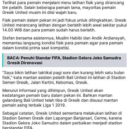
Terlihat para pemain menjalani menu latihan fisik yang dirancang
tim pelatih. Selain beberapa pemain lama, mayoritas pemain
Gresik United musim ini diisi wajah baru.
Fisik pemain dalam pekan ini jadi fokus untuk ditingkatkan. Gresik
United merancang latihan dengan berlatih lebih awal sekitar pukul
14.00 WIB dan para pemain sudah harus berlatih.
Stefan bersama asistennya, Muslim Habibi dan Andik Ardiansyah,
memantau langsung kondisi fisik para pemain agar para pemain
dalam kondisi prima saat kompetisi.
BACA:
Penuhi Standar FIFA, Stadion Gelora Joko Samudra
Gresik Direnovasi
"Saya bikin latihan taktikal pagi sore dan kurang lebih satu bulan
fisik," kata mantan asisten pelatih Bali United ini latihan di Stadion
Semen Gresik, Jalan Kartini, Kebomas, Gresik.
Menurut informasi yang dihimpun, Gresik United akan
kedatangan pemain baru dalam pekan ini. Bahkan mantan
gelandang Bali United telah tiba di Gresik dan disusul mantan
pemain asing terbaik Liga 1 2019.
Sebagai catatan, Gresik United sementara melakukan latihan di
Stadion Semen Gresik dan Lapangan Banjarsari, Cerme, karena
Stadion Gelora Joko Samudro dalam perbaikan menjadi stadion
berstandar FIFA.