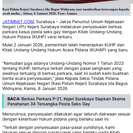
Kasi Pidum Kejari Surabaya Ida Bagus Widnyana saat memberikan keterangan kepada
awak media, , Selasa, 6 Januari 2026. Foto: Januar.
JATIMNET.COM
, Surabaya – Jaksa Penuntut Umum Kejaksaan
Negeri (JPU Kejari) Surabaya melakukan penyesuaian berkas
perkara kasus pesta seks gay dengan Kitab Undang-Undang
Hukum Pidana (KUHP) versi terbaru.
Mulai 2 Januari 2026, pemerintah telah menerapkan KUHP dan
Kitab Undang-Undang Hukum Acara Pidana (KUHAP) yang baru.
“Kemudian juga adanya Undang-Undang Nomor 1 Tahun 2023
tentang KUHP, tentunya terkait dengan pasal sangkaan yang
awalnya tertuang di berkas perkara, saat ini sudah kami buatkan
berita acara penyesuaian,” jelas Kepala Seksi Tindak Pidana
Umum Kejaksaan Negeri (Kasi Pidum Kejari) Surabaya Ida Bagus
Widnyana, Kamis, 8 Januari 2026.
BACA:
Berkas Perkara P-21, Kejari Surabaya Siapkan Skema
Penahanan 34 Tersangka Pesta Seks Gay
Menurutnya, penyesuaian dilakukan agar seluruh dakwaan sesuai
dengan ketentuan hukum pidana yang berlaku saat ini.
“Terkait dengan penyesuaian pasa-pasal yuridisnya, kami
lakukan sesuai dengan pasal-pasal yang berlaku pada Kitab