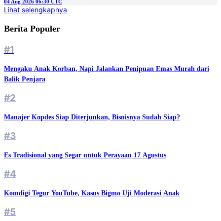
04 Aug 2026 06:30 UTC
Lihat selengkapnya
Berita Populer
#1
Mengaku Anak Korban, Napi Jalankan Penipuan Emas Murah dari
Balik Penjara
#2
Manajer Kopdes Siap Diterjunkan, Bisnisnya Sudah Siap?
#3
Es Tradisional yang Segar untuk Perayaan 17 Agustus
#4
Komdigi Tegur YouTube, Kasus Bigmo Uji Moderasi Anak
#5