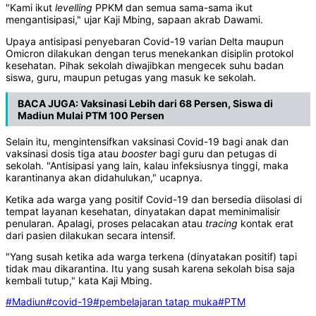
"Kami ikut
levelling
PPKM dan semua sama-sama ikut
mengantisipasi," ujar Kaji Mbing, sapaan akrab Dawami.
Upaya antisipasi penyebaran Covid-19 varian Delta maupun
Omicron dilakukan dengan terus menekankan disiplin protokol
kesehatan. Pihak sekolah diwajibkan mengecek suhu badan
siswa, guru, maupun petugas yang masuk ke sekolah.
BACA JUGA:
Vaksinasi Lebih dari 68 Persen, Siswa di
Madiun Mulai PTM 100 Persen
Selain itu, mengintensifkan vaksinasi Covid-19 bagi anak dan
vaksinasi dosis tiga atau
booster
bagi guru dan petugas di
sekolah. "Antisipasi yang lain, kalau infeksiusnya tinggi, maka
karantinanya akan didahulukan," ucapnya.
Ketika ada warga yang positif Covid-19 dan bersedia diisolasi di
tempat layanan kesehatan, dinyatakan dapat meminimalisir
penularan. Apalagi, proses pelacakan atau
tracing
kontak erat
dari pasien dilakukan secara intensif.
"Yang susah ketika ada warga terkena (dinyatakan positif) tapi
tidak mau dikarantina. Itu yang susah karena sekolah bisa saja
kembali tutup," kata Kaji Mbing.
#Madiun
#covid-19
#pembelajaran tatap muka
#PTM