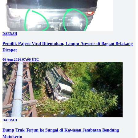
DAERAH
Pemilik Pajero Viral Ditemukan, Lampu Asesoris di Bagian Belakang
Dicopot
06 Aug 2026 07:00 UTC
DAERAH
Dump Truk Terjun ke Sungai di Kawasan Jembatan Bendung
Mojokerto