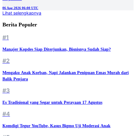
06 Aug 2026 06:00 UTC
Lihat selengkapnya
Berita Populer
#1
Manajer Kopdes Siap Diterjunkan, Bisnisnya Sudah Siap?
#2
Mengaku Anak Korban, Napi Jalankan Penipuan Emas Murah dari
Balik Penjara
#3
Es Tradisional yang Segar untuk Perayaan 17 Agustus
#4
Komdigi Tegur YouTube, Kasus Bigmo Uji Moderasi Anak