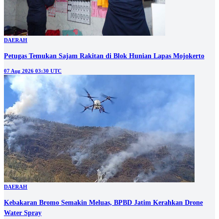
DAERAH
Petugas Temukan Sajam Rakitan di Blok Hunian Lapas Mojokerto
07 Aug 2026 03:30 UTC
DAERAH
Kebakaran Bromo Semakin Meluas, BPBD Jatim Kerahkan Drone
Water Spray