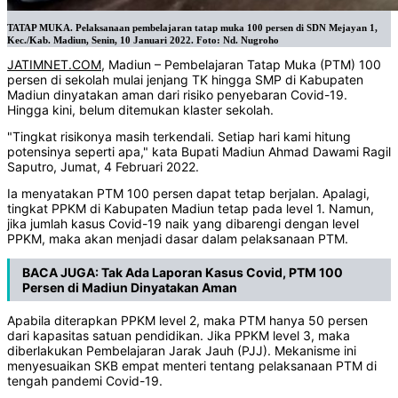
TATAP MUKA. Pelaksanaan pembelajaran tatap muka 100 persen di SDN Mejayan 1,
Kec./Kab. Madiun, Senin, 10 Januari 2022. Foto: Nd. Nugroho
JATIMNET.COM
, Madiun – Pembelajaran Tatap Muka (PTM) 100
persen di sekolah mulai jenjang TK hingga SMP di Kabupaten
Madiun dinyatakan aman dari risiko penyebaran Covid-19.
Hingga kini, belum ditemukan klaster sekolah.
"Tingkat risikonya masih terkendali. Setiap hari kami hitung
potensinya seperti apa," kata Bupati Madiun Ahmad Dawami Ragil
Saputro, Jumat, 4 Februari 2022.
Ia menyatakan PTM 100 persen dapat tetap berjalan. Apalagi,
tingkat PPKM di Kabupaten Madiun tetap pada level 1. Namun,
jika jumlah kasus Covid-19 naik yang dibarengi dengan level
PPKM, maka akan menjadi dasar dalam pelaksanaan PTM.
BACA JUGA:
Tak Ada Laporan Kasus Covid, PTM 100
Persen di Madiun Dinyatakan Aman
Apabila diterapkan PPKM level 2, maka PTM hanya 50 persen
dari kapasitas satuan pendidikan. Jika PPKM level 3, maka
diberlakukan Pembelajaran Jarak Jauh (PJJ). Mekanisme ini
menyesuaikan SKB empat menteri tentang pelaksanaan PTM di
tengah pandemi Covid-19.