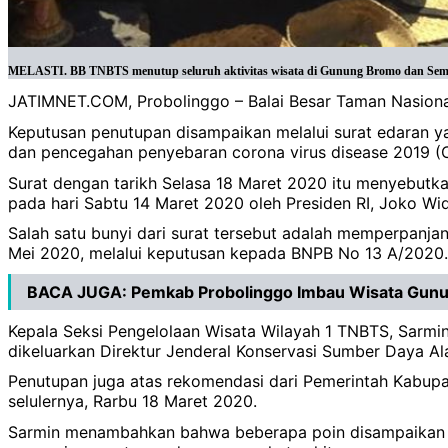
MELASTI. BB TNBTS menutup seluruh aktivitas wisata di Gunung Bromo dan Semer
JATIMNET.COM, Probolinggo – Balai Besar Taman Nasion
Keputusan penutupan disampaikan melalui surat edaran y
dan pencegahan penyebaran corona virus disease 2019 (
Surat dengan tarikh Selasa 18 Maret 2020 itu menyebut
pada hari Sabtu 14 Maret 2020 oleh Presiden RI, Joko Wi
Salah satu bunyi dari surat tersebut adalah memperpanjan
Mei 2020, melalui keputusan kepada BNPB No 13 A/2020.
BACA JUGA:
Pemkab Probolinggo Imbau Wisata Gunu
Kepala Seksi Pengelolaan Wisata Wilayah 1 TNBTS, Sarmi
dikeluarkan Direktur Jenderal Konservasi Sumber Daya A
Penutupan juga atas rekomendasi dari Pemerintah Kabupat
selulernya, Rarbu 18 Maret 2020.
Sarmin menambahkan bahwa beberapa poin disampaikan BB