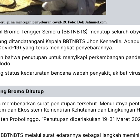
u guna mencegah penyebaran covid-19. Foto: Dok Jatimnet.com.
al Bromo Tengger Semeru (BBTNBTS) menutup seluruh oby
ang ditandatangani Kepala BBTNBTS Jhon Kennedie. Adapun
Covid-19) yang terus meningkat penyebarannya.
kan bahwa penutupan untuk menyikapi perkembangan pand
dodo.
g status kedaruratan bencana wabah penyakit, akibat virus
ng Bromo Ditutup
n membenarkan surat penutupan tersebut. Menurutnya pent
lam dan Ekosistem Kementrian Kehutanan dan Lingkungan H
en Probolinggo. “Penutupan diberlakukan 19-31 Maret 2020,
TNBTS melalui surat edarannya sebagai langkah meminima