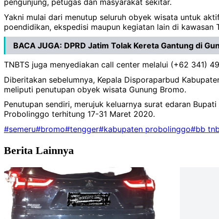
pengunjung, petugas dan masyarakat sekitar.
Yakni mulai dari menutup seluruh obyek wisata untuk akt
poendidikan, ekspedisi maupun kegiatan lain di kawasan 
BACA JUGA:
DPRD Jatim Tolak Kereta Gantung di G
TNBTS juga menyediakan call center melalui (+62 341) 4
Diberitakan sebelumnya, Kepala Disporaparbud Kabupaten
meliputi penutupan obyek wisata Gunung Bromo.
Penutupan sendiri, merujuk keluarnya surat edaran Bupat
Probolinggo terhitung 17-31 Maret 2020.
#semeru
#bromo
#tengger
#kabupaten probolinggo
#bb tnb
Berita Lainnya