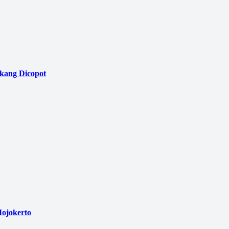
akang Dicopot
ojokerto