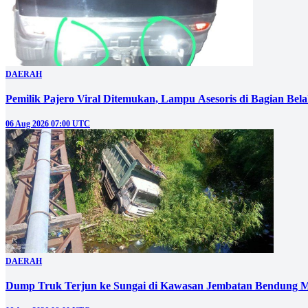
DAERAH
Pemilik Pajero Viral Ditemukan, Lampu Asesoris di Bagian Bel
06 Aug 2026 07:00 UTC
DAERAH
Dump Truk Terjun ke Sungai di Kawasan Jembatan Bendung M