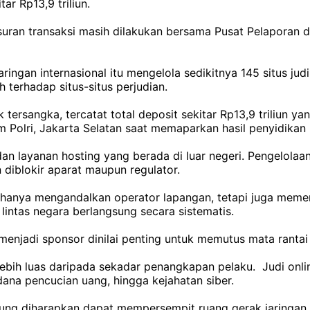
ar Rp13,9 triliun.
suran transaksi masih dilakukan bersama Pusat Pelaporan d
ringan internasional itu mengelola sedikitnya 145 situs jud
 terhadap situs-situs perjudian.
lik tersangka, tercatat total deposit sekitar Rp13,9 triliu
m Polri, Jakarta Selatan saat memaparkan hasil penyidikan 
 layanan hosting yang berada di luar negeri. Pengelolaan 
n diblokir aparat maupun regulator.
k hanya mengandalkan operator lapangan, tetapi juga memer
lintas negara berlangsung secara sistematis.
menjadi sponsor dinilai penting untuk memutus mata rantai
 lebih luas daripada sekadar penangkapan pelaku. Judi onl
ana pencucian uang, hingga kejahatan siber.
kung diharapkan dapat mempersempit ruang gerak jaringan