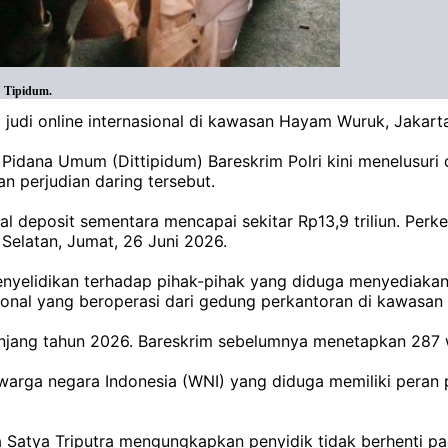
: Tipidum.
 judi online internasional di kawasan Hayam Wuruk, Jakart
 Pidana Umum (Dittipidum) Bareskrim Polri kini menelusuri 
an perjudian daring tersebut.
otal deposit sementara mencapai sekitar Rp13,9 triliun. P
 Selatan, Jumat, 26 Juni 2026.
enyelidikan terhadap pihak-pihak yang diduga menyediakan
nasional yang beroperasi dari gedung perkantoran di kawas
anjang tahun 2026. Bareskrim sebelumnya menetapkan 287 
ga negara Indonesia (WNI) yang diduga memiliki peran p
a Satya Triputra mengungkapkan penyidik tidak berhenti p