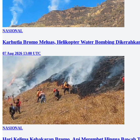
NASIONAL
Karhutla Bromo Meluas, Helikopter Water Bombing Dikerahka
07 Aug 2026 13:00 UTC
NASIONAL
Hari Kelima Kebakaran Bromo, Api Merembet Hingga Bawah T