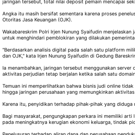
jaringan tersebut, total nilai deposit pemain mencapai sekit
Angka itu masih bersifat sementara karena proses penelu
Otoritas Jasa Keuangan (OJK).
Wakabareskrim Polri Irjen Nunung Syaifudin menjelaskan ja
untuk menghindari pemblokiran yang dilakukan pemerintah
"Berdasarkan analisis digital pada salah satu platform mi
dan OJK," kata Irjen Nunung Syaifudin di Gedung Bareskri
Ia menambahkan, jaringan tersebut menggunakan server dan
aktivitas perjudian tetap berjalan ketika salah satu domai
Temuan ini memperlihatkan bahwa bisnis judi online tida
hingga jaringan perusahaan yang memungkinkan aktivitas 
Karena itu, penyidikan terhadap pihak-pihak yang diduga 
Bagi masyarakat, pengungkapan perkara ini memiliki arti
pada meningkatnya kerugian ekonomi keluarga, tindak pid
Penelusuran terhadap aliran dana dan perusahaan pendu