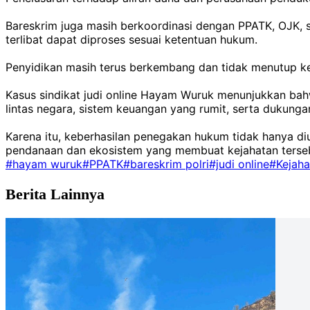
Bareskrim juga masih berkoordinasi dengan PPATK, OJK, se
terlibat dapat diproses sesuai ketentuan hukum.
Penyidikan masih terus berkembang dan tidak menutup ke
Kasus sindikat judi online Hayam Wuruk menunjukkan bahw
lintas negara, sistem keuangan yang rumit, serta dukungan
Karena itu, keberhasilan penegakan hukum tidak hanya d
pendanaan dan ekosistem yang membuat kejahatan terseb
#hayam wuruk
#PPATK
#bareskrim polri
#judi online
#Kejaha
Berita Lainnya