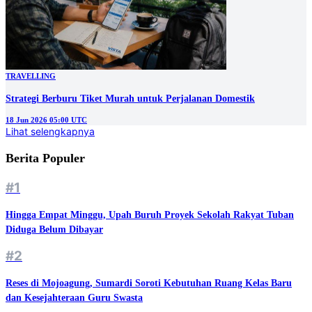
TRAVELLING
Strategi Berburu Tiket Murah untuk Perjalanan Domestik
18 Jun 2026 05:00 UTC
Lihat selengkapnya
Berita Populer
#1
Hingga Empat Minggu, Upah Buruh Proyek Sekolah Rakyat Tuban
Diduga Belum Dibayar
#2
Reses di Mojoagung, Sumardi Soroti Kebutuhan Ruang Kelas Baru
dan Kesejahteraan Guru Swasta