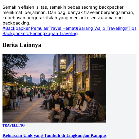
Semakin efisien isi tas, semakin bebas seorang backpacker
menikmati perjalanan. Dan bagi banyak traveler berpengalaman,
kebebasan bergerak itulah yang menjadi esensi utama dari
backpacking.
#Backpacker Pemula
#Travel Hemat
#Barang Wajib Traveling
#Tips
Backpacker
#Perlengkapan Traveling
Berita Lainnya
TRAVELLING
Kebiasaan Unik yang Tumbuh di Lingkungan Kampus