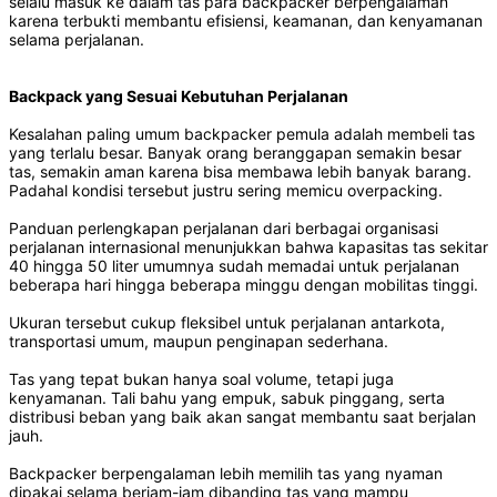
selalu masuk ke dalam tas para backpacker berpengalaman
karena terbukti membantu efisiensi, keamanan, dan kenyamanan
selama perjalanan.
Backpack yang Sesuai Kebutuhan Perjalanan
Kesalahan paling umum backpacker pemula adalah membeli tas
yang terlalu besar. Banyak orang beranggapan semakin besar
tas, semakin aman karena bisa membawa lebih banyak barang.
Padahal kondisi tersebut justru sering memicu overpacking.
Panduan perlengkapan perjalanan dari berbagai organisasi
perjalanan internasional menunjukkan bahwa kapasitas tas sekitar
40 hingga 50 liter umumnya sudah memadai untuk perjalanan
beberapa hari hingga beberapa minggu dengan mobilitas tinggi.
Ukuran tersebut cukup fleksibel untuk perjalanan antarkota,
transportasi umum, maupun penginapan sederhana.
Tas yang tepat bukan hanya soal volume, tetapi juga
kenyamanan. Tali bahu yang empuk, sabuk pinggang, serta
distribusi beban yang baik akan sangat membantu saat berjalan
jauh.
Backpacker berpengalaman lebih memilih tas yang nyaman
dipakai selama berjam-jam dibanding tas yang mampu