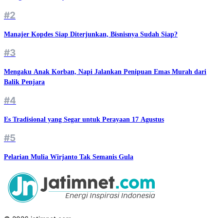
#2
Manajer Kopdes Siap Diterjunkan, Bisnisnya Sudah Siap?
#3
Mengaku Anak Korban, Napi Jalankan Penipuan Emas Murah dari
Balik Penjara
#4
Es Tradisional yang Segar untuk Perayaan 17 Agustus
#5
Pelarian Mulia Wirjanto Tak Semanis Gula