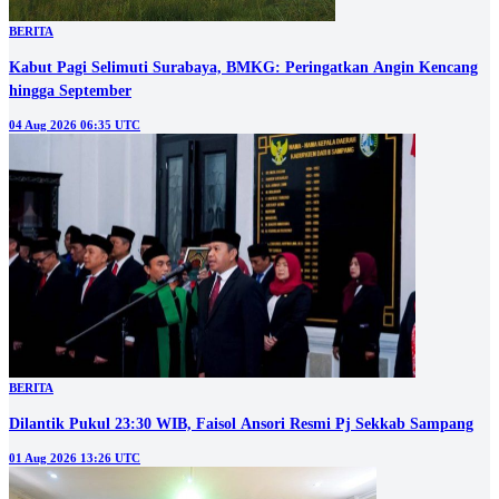
BERITA
Kabut Pagi Selimuti Surabaya, BMKG: Peringatkan Angin Kencang
hingga September
04 Aug 2026 06:35 UTC
BERITA
Dilantik Pukul 23:30 WIB, Faisol Ansori Resmi Pj Sekkab Sampang
01 Aug 2026 13:26 UTC