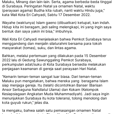
Maluku, Minang dan lain-lain. Serta, agama berbeda-beda tinggal
di Surabaya. Peringatan Natal ya ornamen Natal, waktu
(perayaan agama) Budha kita rubah, nanti waktu Hindu juga,"
kata Wali Kota Eri Cahyadi, Sabtu 17 Desember 2022.
Wayahe (waktunya) Islam gaeno (dibuatkan) ketupat, kan indah.
Hidup kita ini beragam, jadi saling melengkapi, ini yang ingin saya
bentuk dan saya yakin ini bisa,” imbuhnya.
Wali Kota Eri Cahyadi menjelaskan bahwa Pemkot Surabaya terus
menggandeng dan menjalin silaturahmi bersama para tokoh
masyarakat (tomas), suku, dan lintas agama.
Bahkan, melalui pertemuan yang dilakukan pada 15 Desember
2022 lalu di Gedung Sawunggaling Pemkot Surabaya,
perkumpulan adat/suku di Kota Surabaya bersedia melakukan
penjagaan keamanan di gereja saat perayaan Hari Natal.
“Kemarin teman-teman sangat luar biasa. Dari teman-teman
Maluku pun mengatakan, bahwa mereka yang beragama Islam
siap menjaga gereja. Itu (telah) dicontohkan Banser (Barisan
Ansor Serbaguna Nahdlatul Ulama) dan Kokam (Kelompok
Kesiapsiagaan Angkatan Muda Muhammadiyah). Jadi saya ingin
menunjukkan Surabaya itu kota toleransi, tolong menolong dan
kota guyub rukun,” jelas dia.
Ia mengaku, bahwa salah satu pemasangan ornamen Natal