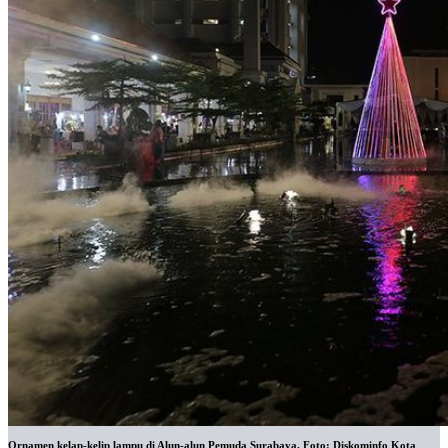
Ornamen kelap-kelip lampu di Alun-alun Pemuda Surabaya. Foto: Diskominfo Kota