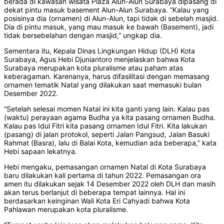
berada di kawasan wisata Plaza Alun-Alun Surabaya dipasang di
dekat pintu masuk basement Alun-Alun Surabaya. “Kalau yang
posisinya dia (ornamen) di Alun-Alun, tapi tidak di sebelah masjid.
Dia di pintu masuk, yang mau masuk ke bawah (Basement), jadi
tidak bersebelahan dengan masjid,” ungkap dia.
Sementara itu, Kepala Dinas Lingkungan Hidup (DLH) Kota
Surabaya, Agus Hebi Djuniantoro menjelaskan bahwa Kota
Surabaya merupakan kota pluralisme atau paham atas
keberagaman. Karenanya, harus difasilitasi dengan memasang
ornamen tematik Natal yang dilakukan saat memasuki bulan
Desember 2022.
“Setelah selesai momen Natal ini kita ganti yang lain. Kalau pas
(waktu) perayaan agama Budha ya kita pasang ornamen Budha.
Kalau pas Idul Fitri kita pasang ornamen Idul Fitri. Kita lakukan
(pasang) di jalan protokol, seperti Jalan Pangsud, Jalan Basuki
Rahmat (Basra), lalu di Balai Kota, kemudian ada beberapa,” kata
Hebi sapaan lekatnya.
Hebi mengaku, pemasangan ornamen Natal di Kota Surabaya
baru dilakukan kali pertama di tahun 2022. Pemasangan ora
amen itu dilakukan sejak 14 Desember 2022 oleh DLH dan masih
akan terus berlanjut di beberapa tempat lainnya. Hal ini
berdasarkan keinginan Wali Kota Eri Cahyadi bahwa Kota
Pahlawan merupakan kota pluralisme.