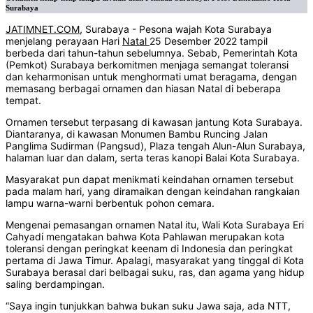
Surabaya
JATIMNET.COM
, Surabaya - Pesona wajah Kota Surabaya
menjelang perayaan Hari
Natal
25 Desember 2022 tampil
berbeda dari tahun-tahun sebelumnya. Sebab, Pemerintah Kota
(Pemkot) Surabaya berkomitmen menjaga semangat toleransi
dan keharmonisan untuk menghormati umat beragama, dengan
memasang berbagai ornamen dan hiasan Natal di beberapa
tempat.
Ornamen tersebut terpasang di kawasan jantung Kota Surabaya.
Diantaranya, di kawasan Monumen Bambu Runcing Jalan
Panglima Sudirman (Pangsud), Plaza tengah Alun-Alun Surabaya,
halaman luar dan dalam, serta teras kanopi Balai Kota Surabaya.
Masyarakat pun dapat menikmati keindahan ornamen tersebut
pada malam hari, yang diramaikan dengan keindahan rangkaian
lampu warna-warni berbentuk pohon cemara.
Mengenai pemasangan ornamen Natal itu, Wali Kota Surabaya Eri
Cahyadi mengatakan bahwa Kota Pahlawan merupakan kota
toleransi dengan peringkat keenam di Indonesia dan peringkat
pertama di Jawa Timur. Apalagi, masyarakat yang tinggal di Kota
Surabaya berasal dari belbagai suku, ras, dan agama yang hidup
saling berdampingan.
“Saya ingin tunjukkan bahwa bukan suku Jawa saja, ada NTT,