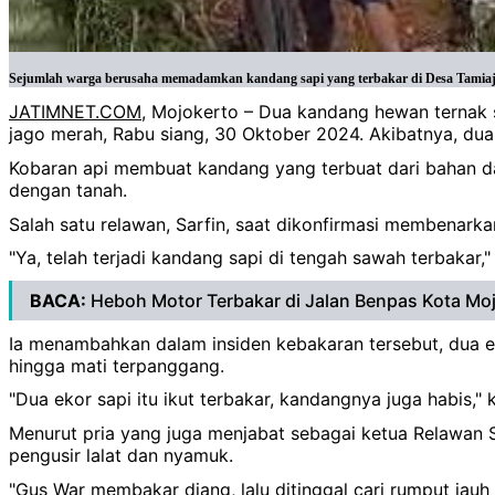
Sejumlah warga berusaha memadamkan kandang sapi yang terbakar di Desa Tamiaje
JATIMNET.COM
, Mojokerto – Dua kandang hewan ternak 
jago merah, Rabu siang, 30 Oktober 2024. Akibatnya, dua
Kobaran api membuat kandang yang terbuat dari bahan das
dengan tanah.
Salah satu relawan, Sarfin, saat dikonfirmasi membenarka
"Ya, telah terjadi kandang sapi di tengah sawah terbakar,"
BACA:
Heboh Motor Terbakar di Jalan Benpas Kota Mo
Ia menambahkan dalam insiden kebakaran tersebut, dua e
hingga mati terpanggang.
"Dua ekor sapi itu ikut terbakar, kandangnya juga habis," 
Menurut pria yang juga menjabat sebagai ketua Relawan 
pengusir lalat dan nyamuk.
"Gus War membakar diang, lalu ditinggal cari rumput jauh