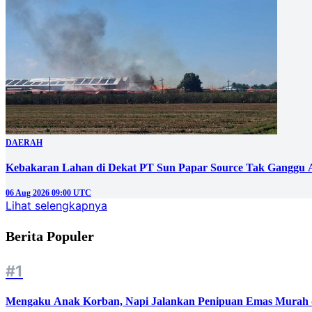
DAERAH
Kebakaran Lahan di Dekat PT Sun Papar Source Tak Ganggu 
06 Aug 2026 09:00 UTC
Lihat selengkapnya
Berita Populer
#1
Mengaku Anak Korban, Napi Jalankan Penipuan Emas Murah d