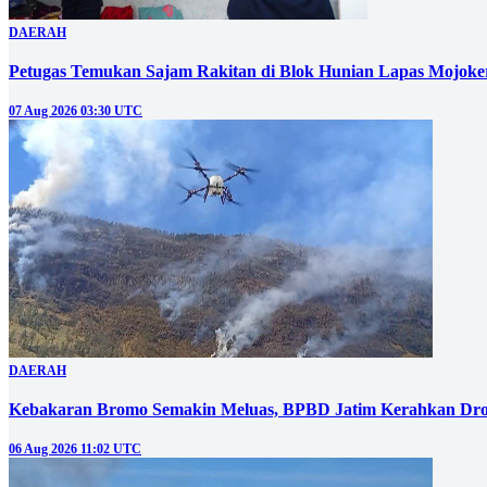
DAERAH
Petugas Temukan Sajam Rakitan di Blok Hunian Lapas Mojoke
07 Aug 2026 03:30 UTC
DAERAH
Kebakaran Bromo Semakin Meluas, BPBD Jatim Kerahkan Dro
06 Aug 2026 11:02 UTC