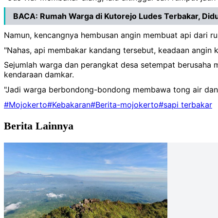
BACA:
Rumah Warga di Kutorejo Ludes Terbakar, Di
Namun, kencangnya hembusan angin membuat api dari rump
"Nahas, api membakar kandang tersebut, keadaan angin k
Sejumlah warga dan perangkat desa setempat berusaha m
kendaraan damkar.
"Jadi warga berbondong-bondong membawa tong air dan ala
#Mojokerto
#Kebakaran
#Berita-mojokerto
#sapi terbakar
Berita Lainnya