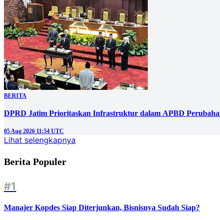
BERITA
DPRD Jatim Prioritaskan Infrastruktur dalam APBD Perubahan
05 Aug 2026 11:54 UTC
Lihat selengkapnya
Berita Populer
#1
Manajer Kopdes Siap Diterjunkan, Bisnisnya Sudah Siap?