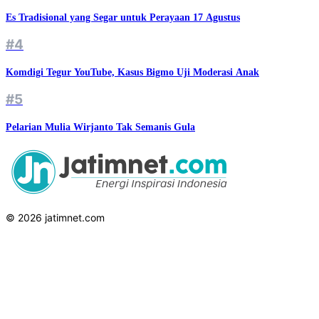
Es Tradisional yang Segar untuk Perayaan 17 Agustus
#4
Komdigi Tegur YouTube, Kasus Bigmo Uji Moderasi Anak
#5
Pelarian Mulia Wirjanto Tak Semanis Gula
© 2026 jatimnet.com