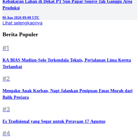
Kebakaran Lahan di Dekat PT Sun Papar Source Tak Ganggu Area
Produksi
06 Aug 2026 09:00 UTC
Lihat selengkapnya
Berita Populer
#1
KA BIAS Madiun-Solo Terkendala Teknis, Perjalanan Lima Kereta
Terlambat
#2
Mengaku Anak Korban, Napi Jalankan Penipuan Emas Murah dari
Balik Penjara
#3
Es Tradisional yang Segar untuk Perayaan 17 Agustus
#4