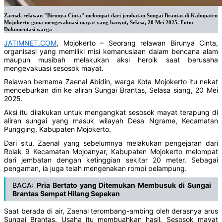
Zaenal, relawan "Birunya Cinta" melompat dari jembatan Sungai Brantas di Kabupaten
Mojokerto guna mengevakuasi mayat yang hanyut, Selasa, 20 Mei 2025. Foto:
Dokumentasi warga
JATIMNET.COM
, Mojokerto – Seorang relawan Birunya Cinta,
organisasi yang memiliki misi kemanusiaan dalam bencana alam
maupun musibah melakukan aksi heroik saat berusaha
mengevakuasi sesosok mayat.
Relawan bernama Zaenal Abidin, warga Kota Mojokerto itu nekat
menceburkan diri ke aliran Sungai Brantas, Selasa siang, 20 Mei
2025.
Aksi itu dilakukan untuk mengangkat sesosok mayat terapung di
aliran sungai yang masuk wilayah Desa Ngrame, Kecamatan
Pungging, Kabupaten Mojokerto.
Dari situ, Zaenal yang sebelumnya melakukan pengejaran dari
Rolak 9 Kecamatan Mojoanyar, Kabupaten Mojokerto melompat
dari jembatan dengan ketinggian sekitar 20 meter. Sebagai
pengaman, ia juga telah mengenakan rompi pelampung.
BACA:
Pria Bertato yang Ditemukan Membusuk di Sungai
Brantas Sempat Hilang Sepekan
Saat berada di air, Zaenal terombang-ambing oleh derasnya arus
Sungai Brantas. Usaha itu membuahkan hasil. Sesosok mayat