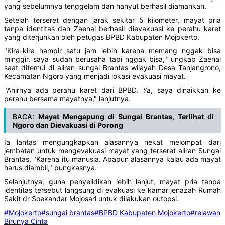
yang sebelumnya tenggelam dan hanyut berhasil diamankan.
Setelah terseret dengan jarak sekitar 5 kilometer, mayat pria
tanpa identitas dan Zaenal berhasil dievakuasi ke perahu karet
yang diterjunkan oleh petugas BPBD Kabupaten Mojokerto.
"Kira-kira hampir satu jam lebih karena memang nggak bisa
minggir. saya sudah berusaha tapi nggak bisa," ungkap Zaenal
saat ditemui di aliran sungai Brantas wilayah Desa Tanjangrono,
Kecamatan Ngoro yang menjadi lokasi evakuasi mayat.
"Ahirnya ada perahu karet dari BPBD.
Ya
, saya dinaikkan ke
perahu bersama mayatnya," lanjutnya.
BACA:
Mayat Mengapung di Sungai Brantas, Terlihat di
Ngoro dan Dievakuasi di Porong
Ia lantas mengungkapkan alasannya nekat melompat dari
jembatan untuk mengevakuasi mayat yang terseret aliran Sungai
Brantas. "Karena itu manusia. Apapun alasannya kalau ada mayat
harus diambil," pungkasnya.
Selanjutnya, guna penyelidikan lebih lanjut, mayat pria tanpa
identitas tersebut langsung di evakuasi ke kamar jenazah Rumah
Sakit dr Soekandar Mojosari untuk dilakukan outopsi.
#Mojokerto
#sungai brantas
#BPBD Kabupaten Mojokerto
#relawan
Birunya Cinta