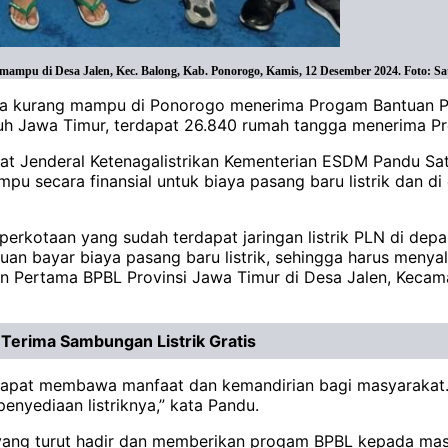
pu di Desa Jalen, Kec. Balong, Kab. Ponorogo, Kamis, 12 Desember 2024. Foto: Sa
a kurang mampu di Ponorogo menerima Progam Bantuan Pasa
ruh Jawa Timur, terdapat 26.840 rumah tangga menerima 
at Jenderal Ketenagalistrikan Kementerian ESDM Pandu Sat
secara finansial untuk biaya pasang baru listrik dan di d
erkotaan yang sudah terdapat jaringan listrik PLN di dep
an bayar biaya pasang baru listrik, sehingga harus menyal
aan Pertama BPBL Provinsi Jawa Timur di Desa Jalen, Keca
erima Sambungan Listrik Gratis
pat membawa manfaat dan kemandirian bagi masyarakat. “Di
enyediaan listriknya,” kata Pandu.
yang turut hadir dan memberikan progam BPBL kepada ma