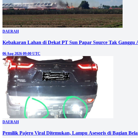
DAERAH
Kebakaran Lahan di Dekat PT Sun Papar Source Tak Ganggu 
06 Aug 2026 09:00 UTC
DAERAH
Pemilik Pajero Viral Ditemukan, Lampu Asesoris di Bagian Bel