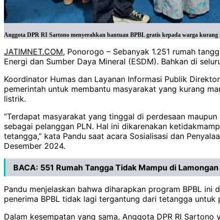
Anggota DPR RI Sartono menyerahkan bantuan BPBL gratis kepada warga kurang mam
JATIMNET.COM
, Ponorogo – Sebanyak 1.251 rumah tangg
Energi dan Sumber Daya Mineral (ESDM). Bahkan di selu
Koordinator Humas dan Layanan Informasi Publik Direktor
pemerintah untuk membantu masyarakat yang kurang mampu 
listrik.
“Terdapat masyarakat yang tinggal di perdesaan maupun p
sebagai pelanggan PLN. Hal ini dikarenakan ketidakmampu
tetangga,” kata Pandu saat acara Sosialisasi dan Penyal
Desember 2024.
BACA:
551 Rumah Tangga Tidak Mampu di Lamongan T
Pandu menjelaskan bahwa diharapkan program BPBL ini da
penerima BPBL tidak lagi tergantung dari tetangga untuk p
Dalam kesempatan yang sama, Anggota DPR RI Sartono 