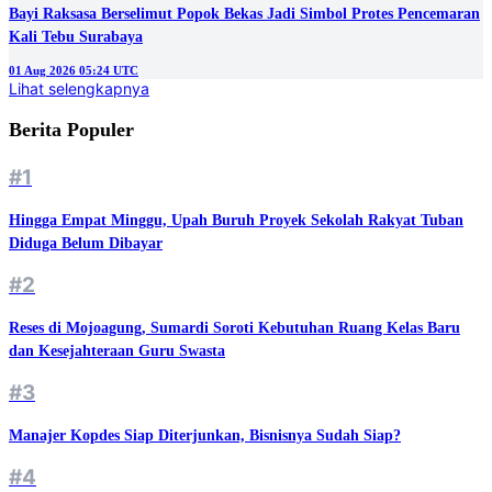
Bayi Raksasa Berselimut Popok Bekas Jadi Simbol Protes Pencemaran
Kali Tebu Surabaya
01 Aug 2026 05:24 UTC
Lihat selengkapnya
Berita Populer
#1
Hingga Empat Minggu, Upah Buruh Proyek Sekolah Rakyat Tuban
Diduga Belum Dibayar
#2
Reses di Mojoagung, Sumardi Soroti Kebutuhan Ruang Kelas Baru
dan Kesejahteraan Guru Swasta
#3
Manajer Kopdes Siap Diterjunkan, Bisnisnya Sudah Siap?
#4