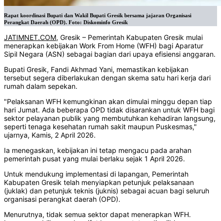
Rapat koordinasi Bupati dan Wakil Bupati Gresik bersama jajaran Organisasi
Perangkat Daerah (OPD). Foto: Diskominfo Gresik
JATIMNET.COM
, Gresik – Pemerintah Kabupaten Gresik mulai
menerapkan kebijakan Work From Home (WFH) bagi Aparatur
Sipil Negara (ASN) sebagai bagian dari upaya efisiensi anggaran.
Bupati Gresik, Fandi Akhmad Yani, memastikan kebijakan
tersebut segera diberlakukan dengan skema satu hari kerja dari
rumah dalam sepekan.
"Pelaksanan WFH kemungkinan akan dimulai minggu depan tiap
hari Jumat. Ada beberapa OPD tidak disarankan untuk WFH bagi
sektor pelayanan publik yang membutuhkan kehadiran langsung,
seperti tenaga kesehatan rumah sakit maupun Puskesmas,"
ujarnya, Kamis, 2 April 2026.
Ia menegaskan, kebijakan ini tetap mengacu pada arahan
pemerintah pusat yang mulai berlaku sejak 1 April 2026.
Untuk mendukung implementasi di lapangan, Pemerintah
Kabupaten Gresik telah menyiapkan petunjuk pelaksanaan
(juklak) dan petunjuk teknis (juknis) sebagai acuan bagi seluruh
organisasi perangkat daerah (OPD).
Menurutnya, tidak semua sektor dapat menerapkan WFH.