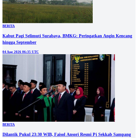
BERITA
Kabut Pagi Selimuti Surabaya, BMKG: Peringatkan Angin Kencang
hingga September
04 Aug 2026 06:35 UTC
BERITA
Dilantik Pukul 23:30 WIB, Faisol Ansori Resmi Pj Sekkab Sampang