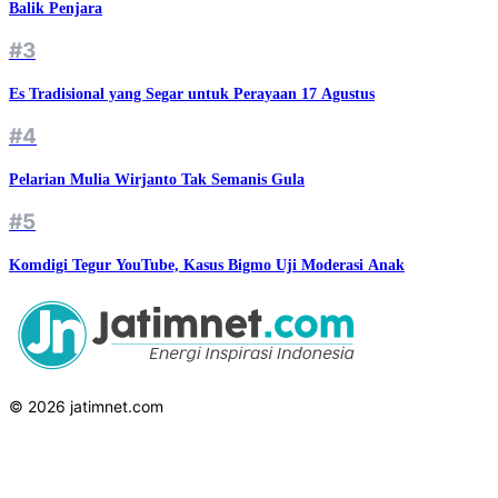
Balik Penjara
#3
Es Tradisional yang Segar untuk Perayaan 17 Agustus
#4
Pelarian Mulia Wirjanto Tak Semanis Gula
#5
Komdigi Tegur YouTube, Kasus Bigmo Uji Moderasi Anak
© 2026 jatimnet.com