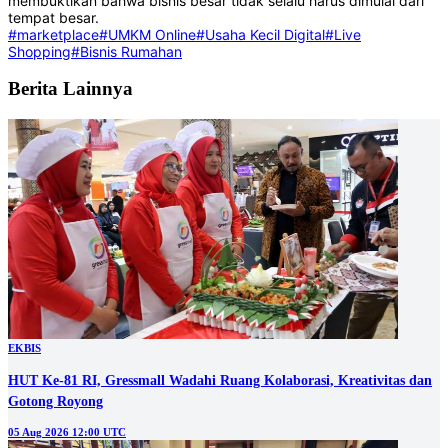
membuktikan bahwa bisnis besar tidak selalu harus dimulai dari
tempat besar.
#marketplace
#UMKM Online
#Usaha Kecil Digital
#Live
Shopping
#Bisnis Rumahan
Berita Lainnya
EKBIS
HUT Ke-81 RI, Gressmall Wadahi Ruang Kolaborasi, Kreativitas dan
Gotong Royong
05 Aug 2026 12:00 UTC