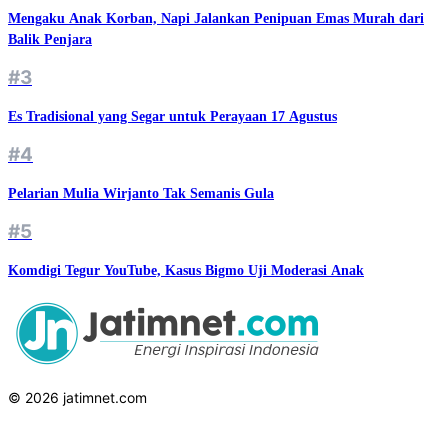
Mengaku Anak Korban, Napi Jalankan Penipuan Emas Murah dari
Balik Penjara
#3
Es Tradisional yang Segar untuk Perayaan 17 Agustus
#4
Pelarian Mulia Wirjanto Tak Semanis Gula
#5
Komdigi Tegur YouTube, Kasus Bigmo Uji Moderasi Anak
© 2026 jatimnet.com