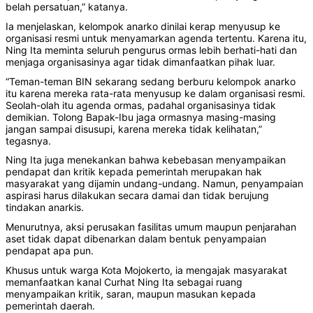
belah persatuan,” katanya.
Ia menjelaskan, kelompok anarko dinilai kerap menyusup ke
organisasi resmi untuk menyamarkan agenda tertentu. Karena itu,
Ning Ita meminta seluruh pengurus ormas lebih berhati-hati dan
menjaga organisasinya agar tidak dimanfaatkan pihak luar.
“Teman-teman BIN sekarang sedang berburu kelompok anarko
itu karena mereka rata-rata menyusup ke dalam organisasi resmi.
Seolah-olah itu agenda ormas, padahal organisasinya tidak
demikian. Tolong Bapak-Ibu jaga ormasnya masing-masing
jangan sampai disusupi, karena mereka tidak kelihatan,”
tegasnya.
Ning Ita juga menekankan bahwa kebebasan menyampaikan
pendapat dan kritik kepada pemerintah merupakan hak
masyarakat yang dijamin undang-undang. Namun, penyampaian
aspirasi harus dilakukan secara damai dan tidak berujung
tindakan anarkis.
Menurutnya, aksi perusakan fasilitas umum maupun penjarahan
aset tidak dapat dibenarkan dalam bentuk penyampaian
pendapat apa pun.
Khusus untuk warga Kota Mojokerto, ia mengajak masyarakat
memanfaatkan kanal Curhat Ning Ita sebagai ruang
menyampaikan kritik, saran, maupun masukan kepada
pemerintah daerah.