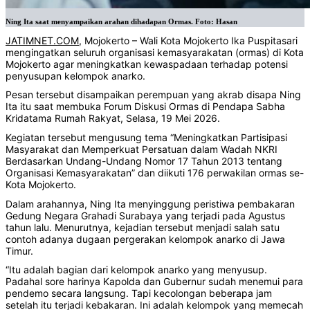
Ning Ita saat menyampaikan arahan dihadapan Ormas. Foto: Hasan
JATIMNET.COM
, Mojokerto – Wali Kota Mojokerto Ika Puspitasari
mengingatkan seluruh organisasi kemasyarakatan (ormas) di Kota
Mojokerto agar meningkatkan kewaspadaan terhadap potensi
penyusupan kelompok anarko.
Pesan tersebut disampaikan perempuan yang akrab disapa Ning
Ita itu saat membuka Forum Diskusi Ormas di Pendapa Sabha
Kridatama Rumah Rakyat, Selasa, 19 Mei 2026.
Kegiatan tersebut mengusung tema “Meningkatkan Partisipasi
Masyarakat dan Memperkuat Persatuan dalam Wadah NKRI
Berdasarkan Undang-Undang Nomor 17 Tahun 2013 tentang
Organisasi Kemasyarakatan” dan diikuti 176 perwakilan ormas se-
Kota Mojokerto.
Dalam arahannya, Ning Ita menyinggung peristiwa pembakaran
Gedung Negara Grahadi Surabaya yang terjadi pada Agustus
tahun lalu. Menurutnya, kejadian tersebut menjadi salah satu
contoh adanya dugaan pergerakan kelompok anarko di Jawa
Timur.
“Itu adalah bagian dari kelompok anarko yang menyusup.
Padahal sore harinya Kapolda dan Gubernur sudah menemui para
pendemo secara langsung. Tapi kecolongan beberapa jam
setelah itu terjadi kebakaran. Ini adalah kelompok yang memecah