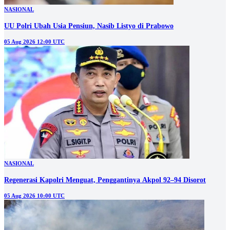
NASIONAL
UU Polri Ubah Usia Pensiun, Nasib Listyo di Prabowo
05 Aug 2026 12:00 UTC
NASIONAL
Regenerasi Kapolri Menguat, Penggantinya Akpol 92–94 Disorot
05 Aug 2026 10:00 UTC