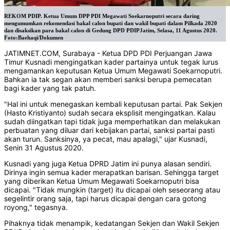
REKOM PDIP. Ketua Umum DPP PDI Megawati Soekarnoputri secara daring
mengumumkan rekomendasi bakal calon bupati dan wakil bupati dalam Pilkada 2020
dan disaksikan para bakal calon di Gedung DPD PDIPJatim, Selasa, 11 Agustus 2020.
Foto:Baehaqi/Dokumen
JATIMNET.COM, Surabaya - Ketua DPD PDI Perjuangan Jawa
Timur Kusnadi mengingatkan kader partainya untuk tegak lurus
mengamankan keputusan Ketua Umum Megawati Soekarnoputri.
Bahkan ia tak segan akan memberi sanksi berupa pemecatan
bagi kader yang tak patuh.
"Hal ini untuk menegaskan kembali keputusan partai. Pak Sekjen
(Hasto Kristiyanto) sudah secara eksplisit mengingatkan. Kalau
sudah diingatkan tapi tidak juga memperhatikan dan melakukan
perbuatan yang diluar dari kebijakan partai, sanksi partai pasti
akan turun. Sanksinya, ya pecat, mau apalagi," ujar Kusnadi,
Senin 31 Agustus 2020.
Kusnadi yang juga Ketua DPRD Jatim ini punya alasan sendiri.
Dirinya ingin semua kader merapatkan barisan. Sehingga target
yang diberikan Ketua Umum Megawati Soekarnoputri bisa
dicapai. "Tidak mungkin (target) itu dicapai oleh seseorang atau
segelintir orang saja, tapi harus dicapai dengan cara gotong
royong," tegasnya.
Pihaknya tidak menampik, kedatangan Sekjen dan Wakil Sekjen