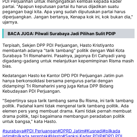
PDI Perjuanhan untuk mengingatkan kembali kepada kader
partai. "Apapun keputusan partai itu harus dijadikan suatu
pegangan bagi kita. Apa yang sudah diputuskan partai harus
diperjuangkan. Jangan bertanya, Kenapa kok ini, kok bukan dia,"
ujarnya.
BACA JUGA:
Pilwali Surabaya Jadi Pilihan Sulit PDIP
Terpisah, Sekjen DPP PDI Perjuangan, Hasto Kristiyanto
membantah adanya "tarik tambang" politik dengan Wali Kota
Surabaya Tri Rismaharini. Pasalnya, jagonya Eri Cahyadi yang
digadang-gadang untuk melanjutkan kepemimpinan Risma masih
bias.
Kedatangan Hasto ke Kantor DPD PDI Perjuangan Jatim pun
hanya berkonsolidasi bersama pengurus partai dengan
didampingi Tri Rismaharini yang juga Ketua DPP Bidang
Kebudayaan PDI Perjuangan.
"Sepertinya saya tarik tambang sama Bu Risma, ini tarik tambang
politik. Padahal kami tidak mengenal tarik tambang politik. Ada
elemen pers yang membuat drama. Kami tidak pernah membuat
drama politik, tapi bagaimana membangun peradaban politik
untuk bangsa," kata Hasto.
#surabaya
#PDI Perjuangan
#DPRD Jatim
#Kusnadi
#pilkada
jatim
#pilkada serentak
#Hasto
#Sanksi Kader PDIP
#DPD PDI